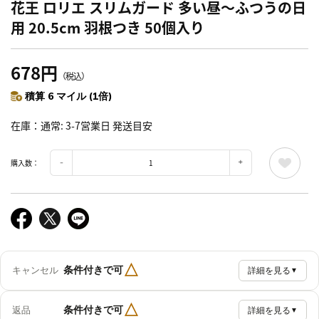
花王 ロリエ スリムガード 多い昼～ふつうの日
用 20.5cm 羽根つき 50個入り
678円
（税込）
積算 6 マイル (1倍)
在庫
通常: 3-7営業日 発送目安
購入数：
△
条件付きで可
キャンセル
詳細を見る
▼
△
条件付きで可
返品
詳細を見る
▼