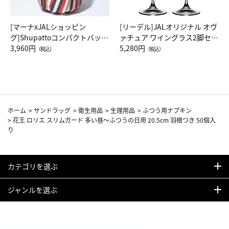
[マーナxJALショッピン
[リーデル]JALオリジナル オヴ
グ]Shupattoコンパクトバッグ
ァチュア ワイングラス2脚セッ
Drop JAL客室乗務員（LC）ス
3,960円
ト（レッドワイン）
5,280円
（税込）
（税込）
カーフ柄
ホーム
>
サンドラッグ
>
衛生用品
>
生理用品
>
ふつう用ナプキン
>
花王 ロリエ スリムガード 多い昼～ふつうの日用 20.5cm 羽根つき 50個入
り
カテゴリを選ぶ
ジャンルを選ぶ