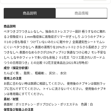
商品説明
商品情報
商品説明
ベタつきゴワつきムレなしへ。独自のストレスフリー設計 極うすなのに頼れ
る２倍吸収※1 １ｍｍ吸収体に高吸収ポリマーがぎっしり ふつうのナプキン
※1の２倍も吸収！ つけていないみたいに軽やか♪ 全面通気性シートでムレ
にくい ベタつきなしへ 表面の液残りを20%カット※2 さらさら長続き♪ ゴワ
つきなしへ 表面のなめらかさが15%アップ※2 快適なつけ心地♪ モレ不安な
しへ しなやかフィットで多い日も余裕♪ ※1花王「ロリエ肌きれいガードふ
つうの日用羽つき」との比較 ※2花王従来品比(2021年2月時点）
成分（保証分析値）
たんぱく質: 、 脂質: 、 粗繊維: 、 灰分: 、 水分:
使用上の注意
お肌に合わない時は医師に相談してください。 使用後のナプキンは個別ラッ
プに包んですててください。 トイレに流さないでください。 使用後のナプキ
ンは専用箱にすててください。
素材／材質
表面材：ポリエチレン・ポリプロピレン・ポリエステル 色調：白
保管及び取扱上の注意