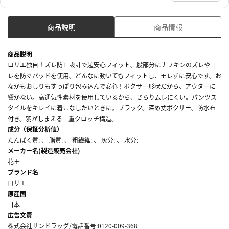
商品説明
商品情報
商品説明
ロリエ独自！ズレ防止設計で超安心フィット。股部分にナプキンのズレやヨ
レを防ぐパッドを使用。どんなに動いてもフィットし、モレずに安心です。お
なかもおしりもすっぽり包み込んで安心！ボクサー形状だから、アウターに
響かない。高通気性素材を使用しているから、さらりムレにくい。パンツス
タイルをキレイに着こなしたいときに。ブラック。深め丈ボクサー。防水布
付き。羽がしまえる二重クロッチ構造。
成分（保証分析値）
たんぱく質: 、 脂質: 、 粗繊維: 、 灰分: 、 水分:
メーカー名(製造販売会社)
花王
ブランド名
ロリエ
原産国
日本
広告文責
株式会社サンドラッグ/電話番号:0120-009-368