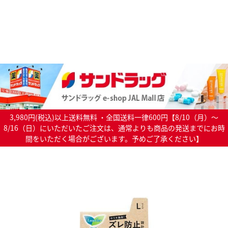
3,980円(税込)以上送料無料 ・全国送料一律600円【8/10（月）～
8/16（日）にいただいたご注文は、通常よりも商品の発送までにお時
間をいただく場合がございます。予めご了承ください】