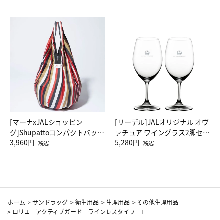
[マーナxJALショッピン
[リーデル]JALオリジナル オヴ
グ]Shupattoコンパクトバッグ
ァチュア ワイングラス2脚セッ
Drop JAL客室乗務員（LC）ス
3,960円
ト（レッドワイン）
5,280円
（税込）
（税込）
カーフ柄
ホーム
>
サンドラッグ
>
衛生用品
>
生理用品
>
その他生理用品
>
ロリエ アクティブガード ラインレスタイプ Ｌ