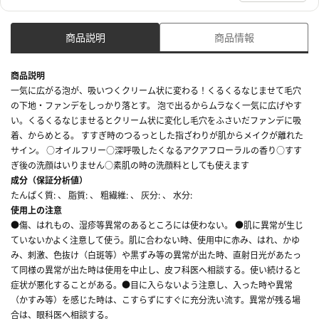
商品説明
商品情報
商品説明
一気に広がる泡が、吸いつくクリーム状に変わる！くるくるなじませて毛穴
の下地・ファンデをしっかり落とす。 泡で出るからムラなく一気に広げやす
い。くるくるなじませるとクリーム状に変化し毛穴をふさいだファンデに吸
着、からめとる。 すすぎ時のつるっとした指ざわりが肌からメイクが離れた
サイン。 ○オイルフリー○深呼吸したくなるアクアフローラルの香り○すす
ぎ後の洗顔はいりません○素肌の時の洗顔料としても使えます
成分（保証分析値）
たんぱく質: 、 脂質: 、 粗繊維: 、 灰分: 、 水分:
使用上の注意
●傷、はれもの、湿疹等異常のあるところには使わない。 ●肌に異常が生じ
ていないかよく注意して使う。肌に合わない時、使用中に赤み、はれ、かゆ
み、刺激、色抜け（白斑等）や黒ずみ等の異常が出た時、直射日光があたっ
て同様の異常が出た時は使用を中止し、皮フ科医へ相談する。使い続けると
症状が悪化することがある。●目に入らないよう注意し、入った時や異常
（かすみ等）を感じた時は、こすらずにすぐに充分洗い流す。異常が残る場
合は、眼科医へ相談する。