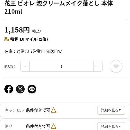
花王 ビオレ 泡クリームメイク落とし 本体
210ml
1,158円
（税込）
積算 10 マイル (1倍)
在庫
通常: 3-7営業日 発送目安
購入数：
△
条件付きで可
キャンセル
詳細を見る
▼
△
条件付きで可
返品
詳細を見る
▼