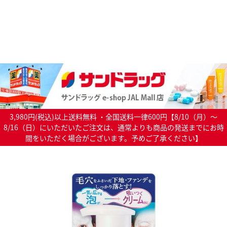
3,980円(税込)以上送料無料 ・全国送料一律600円【8/10（月）～
8/16（日）にいただいたご注文は、通常よりも商品の発送までにお時
間をいただく場合がございます。予めご了承ください】