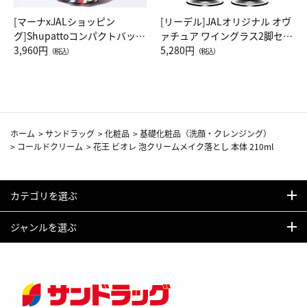
[マーナxJALショッピン
[リーデル]JALオリジナル オヴ
グ]Shupattoコンパクトバッグ
ァチュア ワイングラス2脚セッ
Drop JAL客室乗務員（LC）ス
3,960円
ト（レッドワイン）
5,280円
（税込）
（税込）
カーフ柄
ホーム
>
サンドラッグ
>
化粧品
>
基礎化粧品（洗顔・クレンジング）
>
コールドクリーム
>
花王 ビオレ 泡クリームメイク落とし 本体 210ml
カテゴリを選ぶ
ジャンルを選ぶ