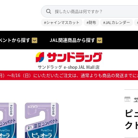
#シャインマスカット
#財布
#JALカレンダー
ベントから探す
JAL関連商品から探す
8/10（月）～8/16（日）にいただいたご注文は、通常よりも商品の発送
サ
ピ
ク