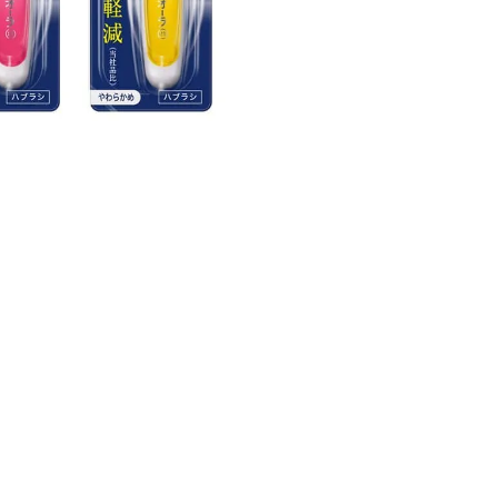
388円
（税込）
積算 3 マイル (1倍)
△
条件付きで可
返品
詳細を見る
▼
値）