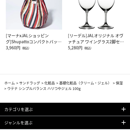
[マーナxJALショッピン
[リーデル]JALオリジナル オヴ
グ]Shupattoコンパクトバッグ
ァチュア ワイングラス2脚セッ
Drop JAL客室乗務員（LC）ス
3,960円
ト（レッドワイン）
5,280円
（税込）
（税込）
カーフ柄
ホーム
>
サンドラッグ
>
化粧品
>
基礎化粧品（クリーム・ジェル）
>
保湿
>
ウテナ シンプルバランス ハリつやジェル 100g
カテゴリを選ぶ
ジャンルを選ぶ