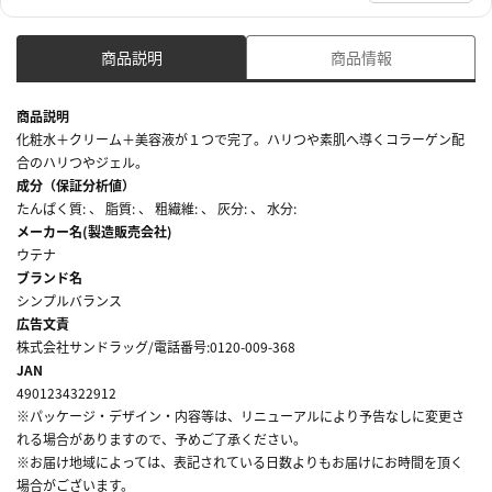
商品説明
商品情報
商品説明
化粧水＋クリーム＋美容液が１つで完了。ハリつや素肌へ導くコラーゲン配
合のハリつやジェル。
成分（保証分析値）
たんぱく質: 、 脂質: 、 粗繊維: 、 灰分: 、 水分:
メーカー名(製造販売会社)
ウテナ
ブランド名
シンプルバランス
広告文責
株式会社サンドラッグ/電話番号:0120-009-368
JAN
4901234322912
※パッケージ・デザイン・内容等は、リニューアルにより予告なしに変更さ
れる場合がありますので、予めご了承ください。
※お届け地域によっては、表記されている日数よりもお届けにお時間を頂く
場合がございます。