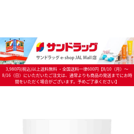
3,980円(税込)以上送料無料 ・全国送料一律600円【8/10（月）～
8/16（日）にいただいたご注文は、通常よりも商品の発送までにお時
間をいただく場合がございます。予めご了承ください】