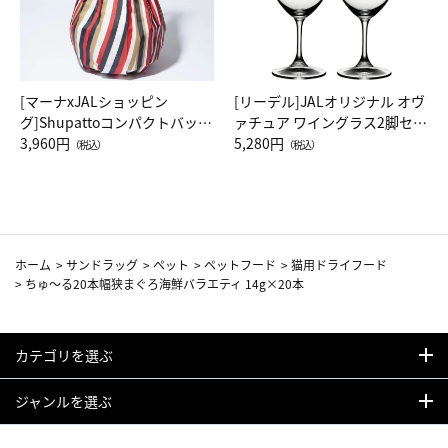
[マーナxJALショッピン
[リーデル]JALオリジナル オヴ
グ]Shupattoコンパクトバッグ
ァチュア ワイングラス2脚セッ
Drop JAL客室乗務員（LC）ス
3,960円
ト（レッドワイン）
5,280円
（税込）
（税込）
カーフ柄
ホーム
>
サンドラッグ
>
ペット
>
ペットフード
>
猫用ドライフード
>
ちゅ～る20本幅狭まぐろ海鮮バラエティ 14g×20本
カテゴリを選ぶ
ジャンルを選ぶ