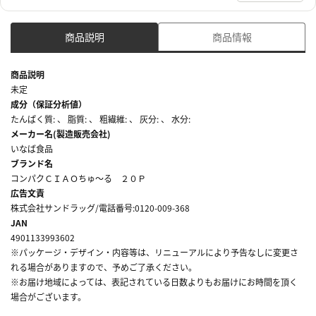
商品説明
商品情報
商品説明
未定
成分（保証分析値）
たんぱく質: 、 脂質: 、 粗繊維: 、 灰分: 、 水分:
メーカー名(製造販売会社)
いなば食品
ブランド名
コンパクＣＩＡＯちゅ～る ２０Ｐ
広告文責
株式会社サンドラッグ/電話番号:0120-009-368
JAN
4901133993602
※パッケージ・デザイン・内容等は、リニューアルにより予告なしに変更さ
れる場合がありますので、予めご了承ください。
※お届け地域によっては、表記されている日数よりもお届けにお時間を頂く
場合がございます。