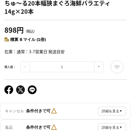
ちゅ～る20本幅狭まぐろ海鮮バラエティ
14g×20本
898円
（税込）
積算 8 マイル (1倍)
在庫
通常：3-7営業日 発送目安
購入数：
△
条件付きで可
キャンセル
詳細を見る
▼
△
条件付きで可
返品
詳細を見る
▼