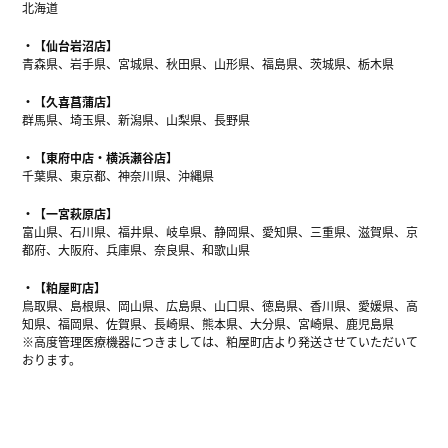
北海道
【仙台岩沼店】
青森県、岩手県、宮城県、秋田県、山形県、福島県、茨城県、栃木県
【久喜菖蒲店】
群馬県、埼玉県、新潟県、山梨県、長野県
【東府中店・横浜瀬谷店】
千葉県、東京都、神奈川県、沖縄県
【一宮萩原店】
富山県、石川県、福井県、岐阜県、静岡県、愛知県、三重県、滋賀県、京
都府、大阪府、兵庫県、奈良県、和歌山県
【粕屋町店】
鳥取県、島根県、岡山県、広島県、山口県、徳島県、香川県、愛媛県、高
知県、福岡県、佐賀県、長崎県、熊本県、大分県、宮崎県、鹿児島県
※高度管理医療機器につきましては、粕屋町店より発送させていただいて
おります。