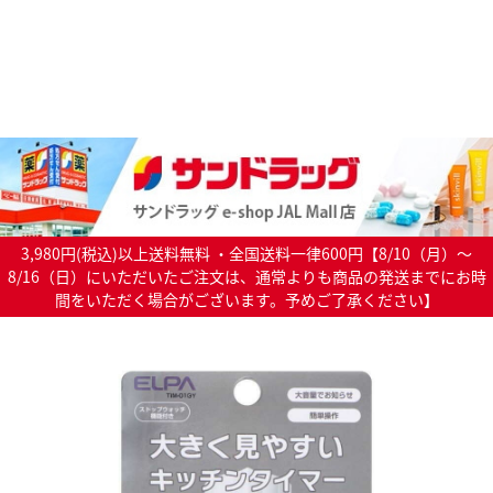
3,980円(税込)以上送料無料 ・全国送料一律600円【8/10（月）～
8/16（日）にいただいたご注文は、通常よりも商品の発送までにお時
間をいただく場合がございます。予めご了承ください】