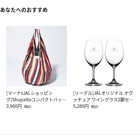
あなたへのおすすめ
[マーナxJALショッピン
[リーデル]JALオリジナル オヴ
グ]Shupattoコンパクトバッグ
ァチュア ワイングラス2脚セッ
Drop JAL客室乗務員（LC）ス
3,960円
ト（レッドワイン）
5,280円
（税込）
（税込）
カーフ柄