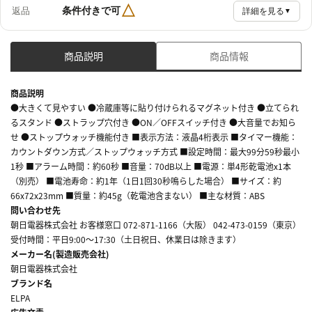
△
条件付きで可
返品
詳細を見る
▼
商品説明
商品情報
商品説明
●大きくて見やすい ●冷蔵庫等に貼り付けられるマグネット付き ●立てられ
るスタンド ●ストラップ穴付き ●ON／OFFスイッチ付き ●大音量でお知ら
せ ●ストップウォッチ機能付き ■表示方法：液晶4桁表示 ■タイマー機能：
カウントダウン方式／ストップウォッチ方式 ■設定時間：最大99分59秒最小
1秒 ■アラーム時間：約60秒 ■音量：70dB以上 ■電源：単4形乾電池x1本
（別売） ■電池寿命：約1年（1日1回30秒鳴らした場合） ■サイズ：約
66x72x23mm ■質量：約45g（乾電池含まない） ■主な材質：ABS
問い合わせ先
朝日電器株式会社 お客様窓口 072-871-1166（大阪） 042-473-0159（東京）
受付時間：平日9:00～17:30（土日祝日、休業日は除きます）
メーカー名(製造販売会社)
朝日電器株式会社
ブランド名
ELPA