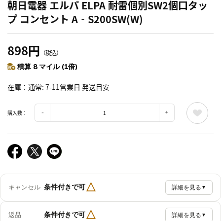
朝日電器 エルパ ELPA 耐雷個別SW2個口タッ
プ コンセント A‐S200SW(W)
898円
（税込）
積算 8 マイル (1倍)
在庫
通常: 7-11営業日 発送目安
購入数：
△
条件付きで可
キャンセル
詳細を見る
▼
△
条件付きで可
返品
詳細を見る
▼