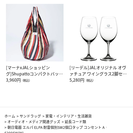
[マーナxJALショッピン
[リーデル]JALオリジナル オヴ
グ]Shupattoコンパクトバッグ
ァチュア ワイングラス2脚セッ
Drop JAL客室乗務員（LC）ス
3,960円
ト（レッドワイン）
5,280円
（税込）
（税込）
カーフ柄
ホーム
>
サンドラッグ
>
家電・インテリア・生活雑貨
>
オーディオ・メディア関連グッズ
>
延長コード類
>
朝日電器 エルパ ELPA 耐雷個別SW2個口タップ コンセント A‐
S200SW(W)