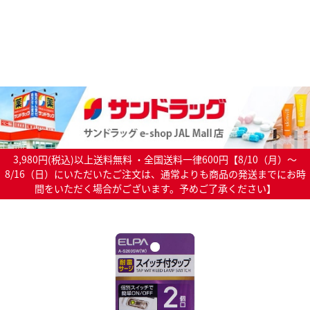
3,980円(税込)以上送料無料 ・全国送料一律600円【8/10（月）～
8/16（日）にいただいたご注文は、通常よりも商品の発送までにお時
間をいただく場合がございます。予めご了承ください】