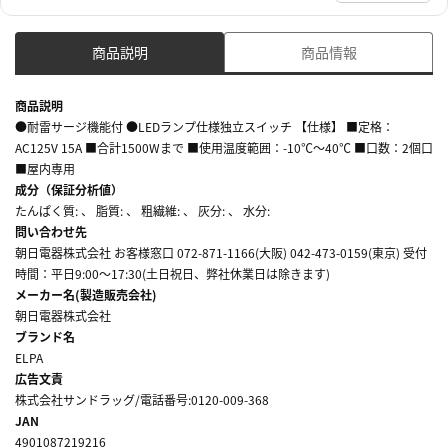
商品説明
商品情報
商品説明
●耐雷サージ機能付 ●LEDランプ仕様独立スイッチ 【仕様】 ■定格：
AC125V 15A ■合計1500Wまで ■使用温度範囲：-10℃～40℃ ■口数：2個口
■屋内専用
成分（保証分析値）
たんぱく質: 、 脂質: 、 粗繊維: 、 灰分: 、 水分:
問い合わせ先
朝日電器株式会社 お客様窓口 072-871-1166(大阪) 042-473-0159(東京) 受付
時間：平日9:00～17:30(土日祝日、弊社休業日は除きます)
メーカー名(製造販売会社)
朝日電器株式会社
ブランド名
ELPA
広告文責
株式会社サンドラッグ/電話番号:0120-009-368
JAN
4901087219216