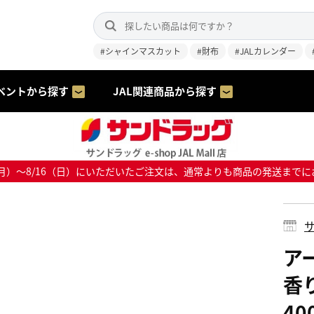
#シャインマスカット
#財布
#JALカレンダー
ベントから探す
JAL関連商品から探す
8/10（月）～8/16（日）にいただいたご注文は、通常よりも商品の発送
サ
ア
香
40