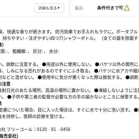
△
条件付きで可
返品
詳細を見る
▼
消臭、快適な香りが続きます。 防汚効果でお手入れもラクに。ポータブル
。 持ちやすい・注ぎやすい四つ穴シャワーボトル。 （全ての菌を除菌
値）
: 、 粗繊維: 、 灰分: 、 水分:
い。誤飲に注意する。 ●用途以外に使用しない。 ●バケツ以外の箇所
は、しみになる恐れがあるのですぐにふき取る。 ●バケツに水アカや細
剤などと混ぜない。 ●使用中に気分が悪くなった際は換気する。 ●誤飲
の注意
直射日光のあたる場所、高温の場所に置かない。 ●凍結しないように注
い。 ●子供や第三者の監督が必要な方の手の届かないところに保管する
意
●皮膚についた場合、目に入った場合は、すぐに水で十分に洗い流す。 ●
品を持参し、医師の診療を受ける。
 フリーコール：0120‐81‐6456
販売会社)