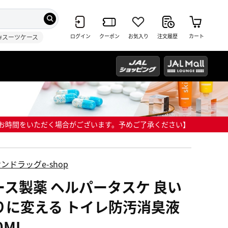
ログイン
クーポン
お気入り
注文履歴
カート
#スーツケース
までにお時間をいただく場合がございます。予めご了承ください】
ンドラッグe-shop
ース製薬 ヘルパータスケ 良い
りに変える トイレ防汚消臭液
0ML