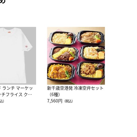
JAL特製
レー 200
10,800円
（
ド ランチ マーケッ
新千歳空港発 冷凍空弁セット
ッチフライス クル
（6種）
注半袖Ｔシャツ
7,560円
込）
（税込）