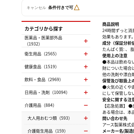
△
条件付きで可
キャンセル
商品説明
カテゴリから探す
24時間ずっと
効果もあります
医薬品・医薬部外品
成分（保証分析
（1932）
たんぱく質: 、 脂質
衛生用品（2565）
使用上の注意
●本品は飲めな
健康食品（1519）
財についた場合
他の洗剤や漂白
飲料・食品（2969）
保管及び取扱上
●火気の近くや
日用品・洗剤（10094）
にして保管しな
安全に関する注
介護用品（884）
【応急処置】 
ある場合は、本
大人用おむつ類（593）
問い合わせ先
アース製薬株式会社
介護衛生用品（159）
メーカー名(製造