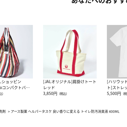
ALショッピン
[JALオリジナル]肩掛けトート
[ハリウッ
attoコンパクトバッ
レッド
ト]ストレ
JAL客室乗務員
3,850円
ーネック別
5,500円
込）
（税込）
（税
カーフ柄
洗剤
>
アース製薬 ヘルパータスケ 良い香りに変える トイレ防汚消臭液 400ML