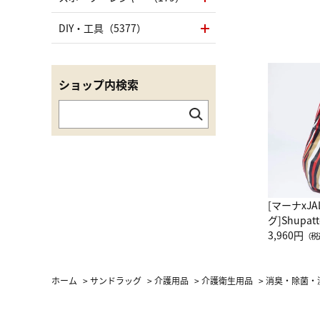
DIY・工具（5377）
ショップ内検索
[マーナxJ
グ]Shup
グ Drop 
3,960円
（税
（LC）ス
ホーム
>
サンドラッグ
>
介護用品
>
介護衛生用品
>
消臭・除菌・