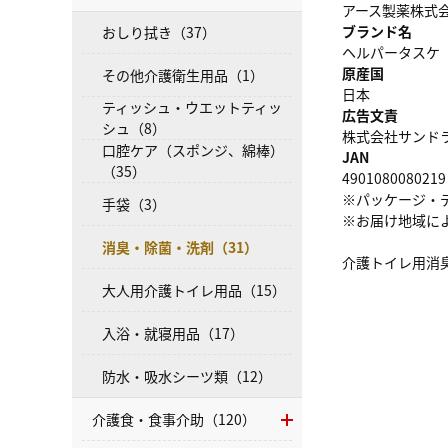
アース製薬株式
ブランド名
おしり拭き（37）
ヘルパータスケ
原産国
その他介護衛生用品（1）
日本
ティッシュ・ウエットティッ
広告文責
シュ（8）
株式会社サンドラッグ
口腔ケア（スポンジ、綿棒）
JAN
（35）
4901080080219
※パッケージ・
手袋（3）
※お届け地域に
消臭・除菌・洗剤（31）
介護トイレ用消
大人用介護トイレ用品（15）
入浴・就寝用品（17）
防水・吸水シーツ類（12）
介護食・食事介助（120）