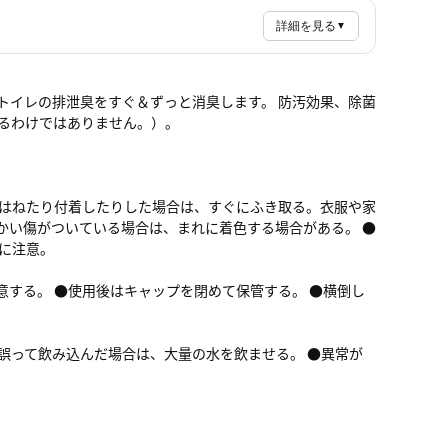
詳細を見る
▼
トイレの排泄臭をすぐ＆ずっと消臭します。 防汚効果、除菌
するわけではありません。）。
にはねたり付着したりした場合は、すぐにふき取る。衣服や家
かい傷がついている場合は、まれに着色する場合がある。 ●
に注意。
意する。 ●使用後はキャップを閉めて保管する。 ●横倒し
。
誤って飲み込んだ場合は、大量の水を飲ませる。 ●異常が