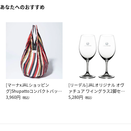
あなたへのおすすめ
[マーナxJALショッピン
[リーデル]JALオリジナル オヴ
グ]Shupattoコンパクトバッグ
ァチュア ワイングラス2脚セッ
Drop JAL客室乗務員（LC）ス
3,960円
ト（レッドワイン）
5,280円
（税込）
（税込）
カーフ柄