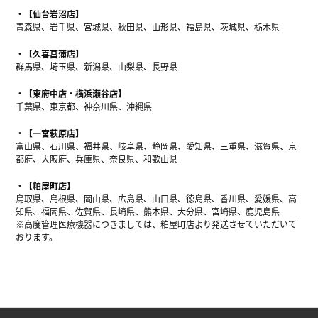
【仙台岩沼店】
青森県、岩手県、宮城県、秋田県、山形県、福島県、茨城県、栃木県
【久喜菖蒲店】
群馬県、埼玉県、新潟県、山梨県、長野県
【東府中店・横浜瀬谷店】
千葉県、東京都、神奈川県、沖縄県
【一宮萩原店】
富山県、石川県、福井県、岐阜県、静岡県、愛知県、三重県、滋賀県、京
都府、大阪府、兵庫県、奈良県、和歌山県
【粕屋町店】
鳥取県、島根県、岡山県、広島県、山口県、徳島県、香川県、愛媛県、高
知県、福岡県、佐賀県、長崎県、熊本県、大分県、宮崎県、鹿児島県
※高度管理医療機器につきましては、粕屋町店より発送させていただいて
おります。