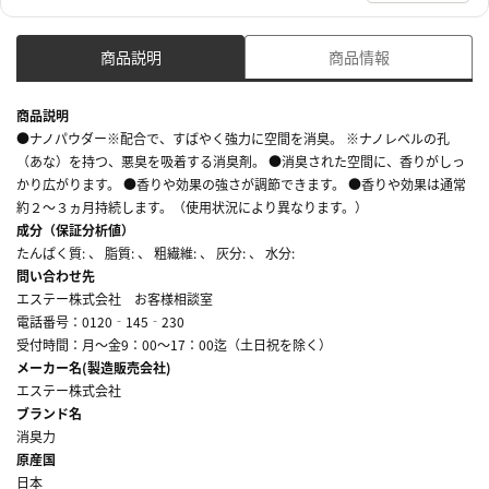
商品説明
商品情報
商品説明
●ナノパウダー※配合で、すばやく強力に空間を消臭。 ※ナノレベルの孔
（あな）を持つ、悪臭を吸着する消臭剤。 ●消臭された空間に、香りがしっ
かり広がります。 ●香りや効果の強さが調節できます。 ●香りや効果は通常
約２～３ヵ月持続します。（使用状況により異なります。）
成分（保証分析値）
たんぱく質: 、 脂質: 、 粗繊維: 、 灰分: 、 水分:
問い合わせ先
エステー株式会社 お客様相談室
電話番号：0120‐145‐230
受付時間：月～金9：00～17：00迄（土日祝を除く）
メーカー名(製造販売会社)
エステー株式会社
ブランド名
消臭力
原産国
日本