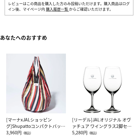
レビューはこの商品を購入した方のみ投稿いただけます。購入商品はログ
イン後、マイページ内
購入履歴一覧
からご確認いただけます。
あなたへのおすすめ
[マーナxJALショッピン
[リーデル]JALオリジナル オヴ
グ]Shupattoコンパクトバッグ
ァチュア ワイングラス2脚セッ
Drop JAL客室乗務員（LC）ス
3,960円
ト（レッドワイン）
5,280円
（税込）
（税込）