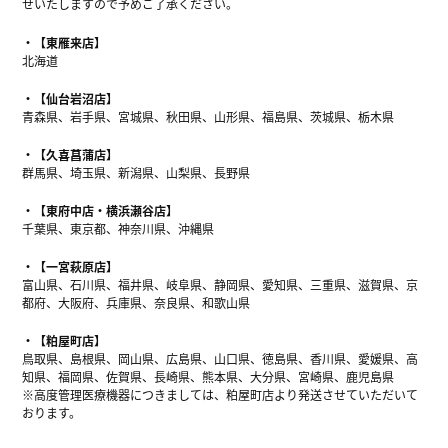
せいたしますので予めご了承ください。
【東雁来店】
北海道
【仙台岩沼店】
青森県、岩手県、宮城県、秋田県、山形県、福島県、茨城県、栃木県
【久喜菖蒲店】
群馬県、埼玉県、新潟県、山梨県、長野県
【東府中店・横浜瀬谷店】
千葉県、東京都、神奈川県、沖縄県
【一宮萩原店】
富山県、石川県、福井県、岐阜県、静岡県、愛知県、三重県、滋賀県、京
都府、大阪府、兵庫県、奈良県、和歌山県
【粕屋町店】
鳥取県、島根県、岡山県、広島県、山口県、徳島県、香川県、愛媛県、高
知県、福岡県、佐賀県、長崎県、熊本県、大分県、宮崎県、鹿児島県
※高度管理医療機器につきましては、粕屋町店より発送させていただいて
おります。