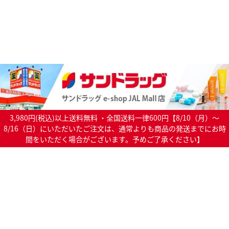
3,980円(税込)以上送料無料 ・全国送料一律600円【8/10（月）～
8/16（日）にいただいたご注文は、通常よりも商品の発送までにお時
間をいただく場合がございます。予めご了承ください】