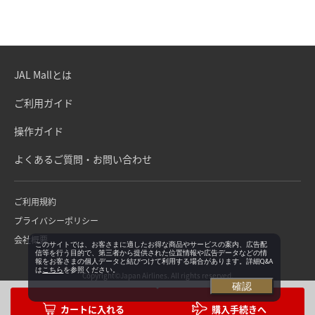
JAL Mallとは
ご利用ガイド
操作ガイド
よくあるご質問・お問い合わせ
ご利用規約
プライバシーポリシー
会社概要
このサイトでは、お客さまに適したお得な商品やサービスの案内、広告配
信等を行う目的で、第三者から提供された位置情報や広告データなどの情
報をお客さまの個人データと結びつけて利用する場合があります。詳細Q&A
は
こちら
を参照ください。
Copyright©Japan Airlines. All rights reserved.
確認
購入手続きへ