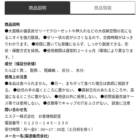
商品説明
商品情報
商品説明
●大面積の備長炭ゼリーでクローゼットや押入れなどの大収納空間の気にな
るニオイを強力脱臭。 ●ゼリー状の炭が小さくなるので、交換時期がはっき
りわかります。 ●隙間に置いても邪魔にならず、しっかり脱臭できる、形
状・揮散方式を採用。 ●使用期間は通常約２～３ヵ月（環境により異なりま
す。）
成分（保証分析値）
たんぱく質: 、 脂質: 、 粗繊維: 、 灰分: 、 水分:
使用上の注意
●本品は食べられません。 ●万一、まちがって食べた場合は医師に相談す
る。 ●幼児の手の届くところに置かない。 ●直射日光のあたるところや、高
温になるところに置かない。 ●用途以外に使用しない。 ●密閉容器衣装ケー
ス等では使用しない。 ●衣類等でキャップの穴をふさがない。 誤食に注意
問い合わせ先
エステー株式会社 お客様相談室
電話番号：０１２０－１４５－２３０
受付時間：月～金9：00～17：00迄（土日祝を除く）
メーカー名(製造販売会社)