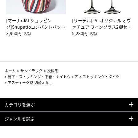
[マーナxJALショッピン
[リーデル]JALオリジナル オヴ
グ]Shupattoコンパクトバッグ
ァチュア ワイングラス2脚セッ
Drop JAL客室乗務員（LC）ス
3,960円
ト（レッドワイン）
5,280円
（税込）
（税込）
カーフ柄
ホーム
>
サンドラッグ
>
衣料品
>
靴下・ストッキング・下着・ナイトウェア
>
ストッキング・タイツ
>
アスティーグ魅 切替えなし
カテゴリを選ぶ
ジャンルを選ぶ