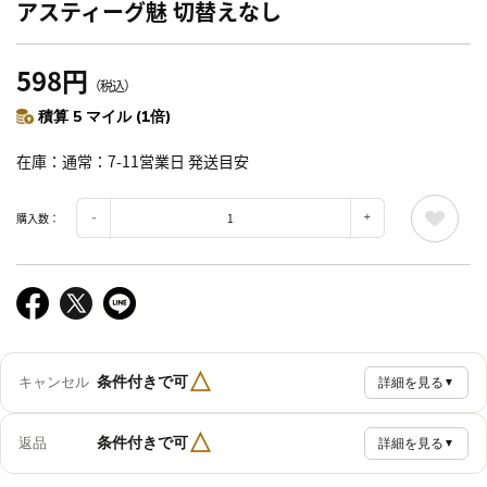
アスティーグ魅 切替えなし
598円
（税込）
積算 5 マイル (1倍)
在庫
通常：7-11営業日 発送目安
購入数：
△
条件付きで可
キャンセル
詳細を見る
▼
△
条件付きで可
返品
詳細を見る
▼