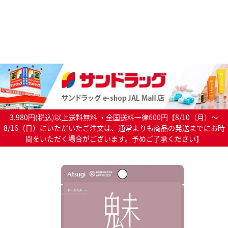
3,980円(税込)以上送料無料 ・全国送料一律600円【8/10（月）～
8/16（日）にいただいたご注文は、通常よりも商品の発送までにお時
間をいただく場合がございます。予めご了承ください】