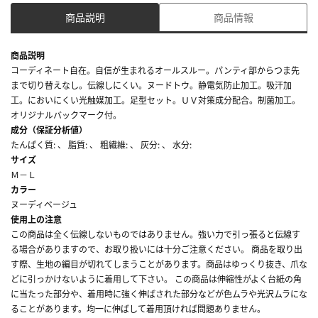
商品説明
商品情報
商品説明
コーディネート自在。自信が生まれるオールスルー。パンティ部からつま先
まで切り替えなし。伝線しにくい。ヌードトウ。静電気防止加工。吸汗加
工。においにくい光触媒加工。足型セット。ＵＶ対策成分配合。制菌加工。
オリジナルバックマーク付。
成分（保証分析値）
たんぱく質: 、 脂質: 、 粗繊維: 、 灰分: 、 水分:
サイズ
Ｍ－Ｌ
カラー
ヌーディベージュ
使用上の注意
この商品は全く伝線しないものではありません。強い力で引っ張ると伝線す
る場合がありますので、お取り扱いには十分ご注意ください。 商品を取り出
す際、生地の編目が切れてしまうことがあります。商品はゆっくり抜き、爪な
どに引っかけないように着用して下さい。 この商品は伸縮性がよく台紙の角
に当たった部分や、着用時に強く伸ばされた部分などが色ムラや光沢ムラにな
ることがあります。均一に伸ばして着用頂ければ問題ありません。