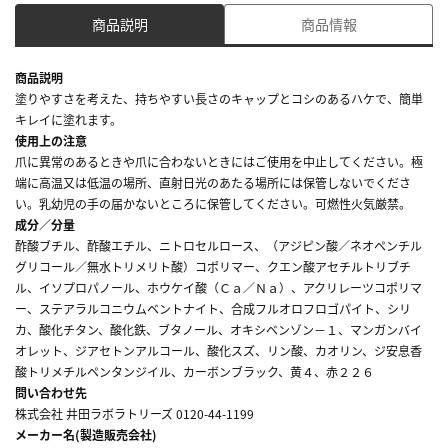
商品説明
商品情報
商品説明
塗りやすさを考えた、持ちやすい長さのキャップとコシのあるハケで、簡単
キレイに塗れます。
使用上の注意
爪に異常のあるときや爪に合わないときにはご使用を中止してください。極
端に高温又は低温の場所、直射日光のあたる場所には保管しないでくださ
い。乳幼児の手の届かないところに保管してください。可燃性火気厳禁。
成分／分量
酢酸ブチル、酢酸エチル、ニトロセルロース、（アジピン酸／ネオペンチル
グリコール／無水トリメリト酸）コポリマー、クエン酸アセチルトリブチ
ル、イソプロパノール、ホウケイ酸（Ｃａ／Ｎａ）、アクリレーツコポリマ
ー、ステアラルコニウムベントナイト、合成フルオロフロゴパイト、シリ
カ、酸化チタン、酸化鉄、ブタノール、オキシベンゾン－１、マンガンバイ
オレット、ジアセトンアルコール、酸化スズ、リン酸、カオリン、ジ安息香
酸トリメチルペンタンジイル、カーボンブラック、黄４、赤２２６
問い合わせ先
株式会社 井田ラボラトリーズ 0120-44-1199
メーカー名(製造販売会社)