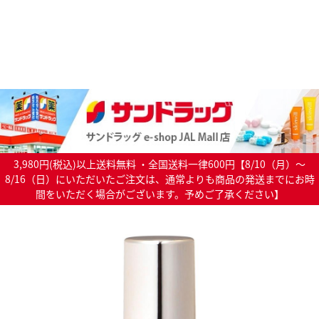
3,980円(税込)以上送料無料 ・全国送料一律600円【8/10（月）～
8/16（日）にいただいたご注文は、通常よりも商品の発送までにお時
間をいただく場合がございます。予めご了承ください】