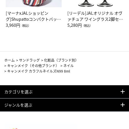
[マーナxJALショッピン
[リーデル]JALオリジナル オヴ
グ]Shupattoコンパクトバッグ
ァチュア ワイングラス2脚セッ
Drop JAL客室乗務員（LC）ス
3,960円
ト（レッドワイン）
5,280円
（税込）
（税込）
カーフ柄
ホーム
>
サンドラッグ
>
化粧品（ブランド別）
>
キャンメイク（その他ブランド）
>
ネイル
>
キャンメイク カラフルネイルズN99 8ml
カテゴリを選ぶ
ジャンルを選ぶ