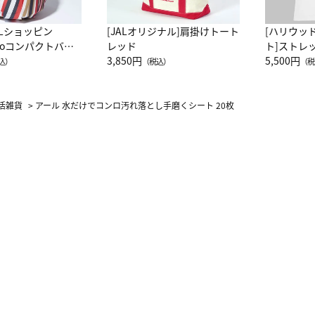
ALショッピン
[JALオリジナル]肩掛けトート
[ハリウッ
attoコンパクトバッ
レッド
ト]ストレ
JAL客室乗務員
3,850円
ーネック別
5,500円
込）
（税込）
（税
カーフ柄
活雑貨
>
アール 水だけでコンロ汚れ落とし手磨くシート 20枚