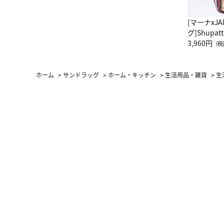
[マーナxJ
グ]Shup
グ Drop 
3,960円
（税
（LC）ス
ホーム
>
サンドラッグ
>
ホーム・キッチン
>
生活用品・雑貨
>
生