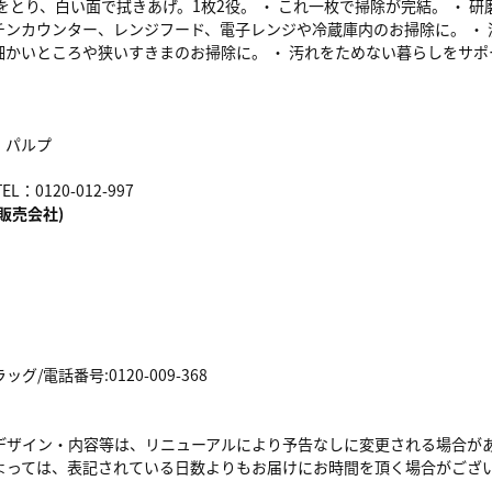
をとり、白い面で拭きあげ。1枚2役。 ・ これ一枚で掃除が完結。 ・ 研
ンカウンター、レンジフード、電子レンジや冷蔵庫内のお掃除に。 ・ 
細かいところや狭いすきまのお掃除に。 ・ 汚れをためない暮らしをサポ
、パルプ
：0120-012-997
販売会社)
/電話番号:0120-009-368
デザイン・内容等は、リニューアルにより予告なしに変更される場合が
よっては、表記されている日数よりもお届けにお時間を頂く場合がござ