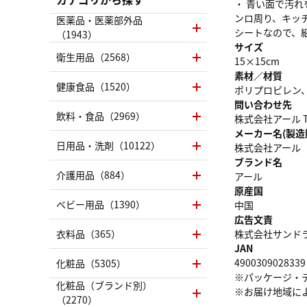
・ 青い面で汚れ
ンロ周り、キッチ
医薬品・医薬部外品
シートなので、
（1943）
サイズ
衛生用品（2568）
15×15cm
素材／材質
健康食品（1520）
ポリプロピレン
問い合わせ先
飲料・食品（2969）
株式会社アール TEL
メーカー名(製造
日用品・洗剤（10122）
株式会社アール
ブランド名
介護用品（884）
アール
原産国
ベビー用品（1390）
中国
広告文責
衣料品（365）
株式会社サンドラッグ
JAN
4900309028339
化粧品（5305）
※パッケージ・
化粧品（ブランド別）
※お届け地域に
（2270）