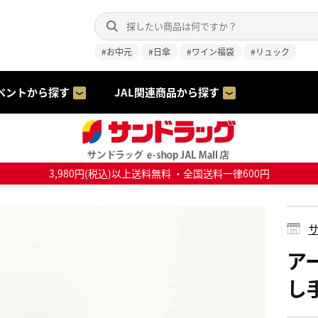
#お中元
#日傘
#ワイン福袋
#リュック
ベントから探す
JAL関連商品から探す
3,980円(税込)以上送料無料 ・全国送料一律600円
サ
ア
し