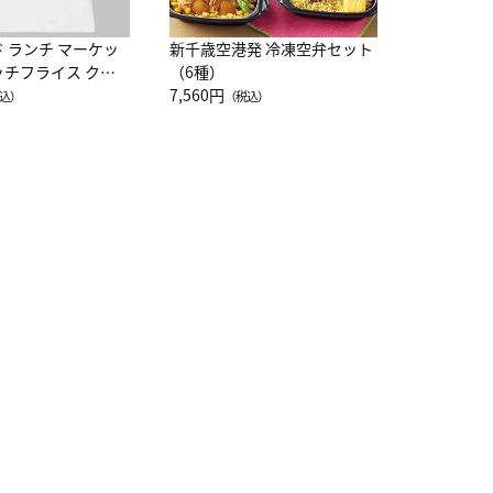
ド ランチ マーケッ
新千歳空港発 冷凍空弁セット
ッチフライス クル
（6種）
注半袖Ｔシャツ
7,560円
込）
（税込）