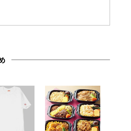
め
JAL特製
レー 200
10,800円
（