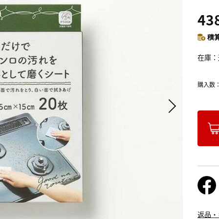
43
積算
在庫
購入数
返品・