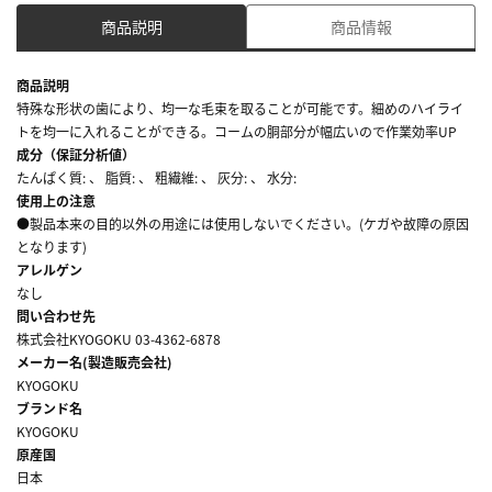
商品説明
商品情報
商品説明
特殊な形状の歯により、均一な毛束を取ることが可能です。細めのハイライ
トを均一に入れることができる。コームの胴部分が幅広いので作業効率UP
成分（保証分析値）
たんぱく質: 、 脂質: 、 粗繊維: 、 灰分: 、 水分:
使用上の注意
●製品本来の目的以外の用途には使用しないでください。(ケガや故障の原因
となります)
アレルゲン
なし
問い合わせ先
株式会社KYOGOKU 03-4362-6878
メーカー名(製造販売会社)
KYOGOKU
ブランド名
KYOGOKU
原産国
日本