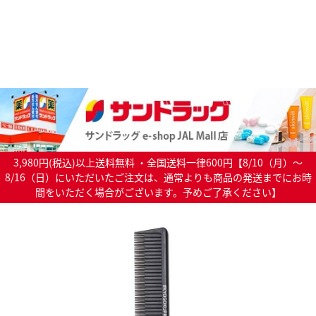
3,980円(税込)以上送料無料 ・全国送料一律600円【8/10（月）～
8/16（日）にいただいたご注文は、通常よりも商品の発送までにお時
間をいただく場合がございます。予めご了承ください】