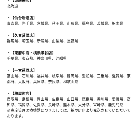
【東雁来店】
北海道
【仙台岩沼店】
青森県、岩手県、宮城県、秋田県、山形県、福島県、茨城県、栃木県
【久喜菖蒲店】
群馬県、埼玉県、新潟県、山梨県、長野県
【東府中店・横浜瀬谷店】
千葉県、東京都、神奈川県、沖縄県
【一宮萩原店】
富山県、石川県、福井県、岐阜県、静岡県、愛知県、三重県、滋賀県、京
都府、大阪府、兵庫県、奈良県、和歌山県
【粕屋町店】
鳥取県、島根県、岡山県、広島県、山口県、徳島県、香川県、愛媛県、高
知県、福岡県、佐賀県、長崎県、熊本県、大分県、宮崎県、鹿児島県
※高度管理医療機器につきましては、粕屋町店より発送させていただいて
おります。