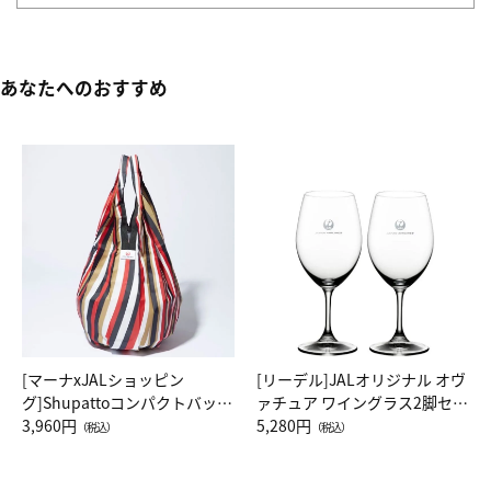
あなたへのおすすめ
[マーナxJALショッピン
[リーデル]JALオリジナル オヴ
グ]Shupattoコンパクトバッグ
ァチュア ワイングラス2脚セッ
Drop JAL客室乗務員（LC）ス
3,960円
ト（レッドワイン）
5,280円
（税込）
（税込）
カーフ柄