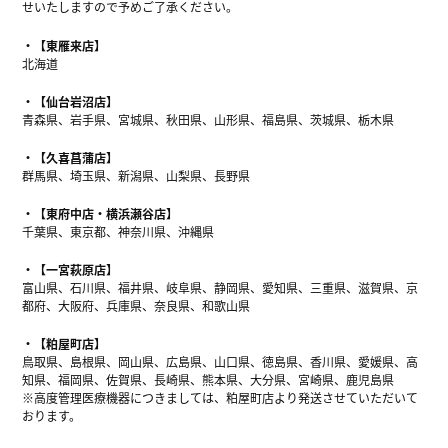
せいたしますので予めご了承ください。
【東雁来店】
北海道
【仙台岩沼店】
青森県、岩手県、宮城県、秋田県、山形県、福島県、茨城県、栃木県
【久喜菖蒲店】
群馬県、埼玉県、新潟県、山梨県、長野県
【東府中店・横浜瀬谷店】
千葉県、東京都、神奈川県、沖縄県
【一宮萩原店】
富山県、石川県、福井県、岐阜県、静岡県、愛知県、三重県、滋賀県、京
都府、大阪府、兵庫県、奈良県、和歌山県
【粕屋町店】
鳥取県、島根県、岡山県、広島県、山口県、徳島県、香川県、愛媛県、高
知県、福岡県、佐賀県、長崎県、熊本県、大分県、宮崎県、鹿児島県
※高度管理医療機器につきましては、粕屋町店より発送させていただいて
おります。