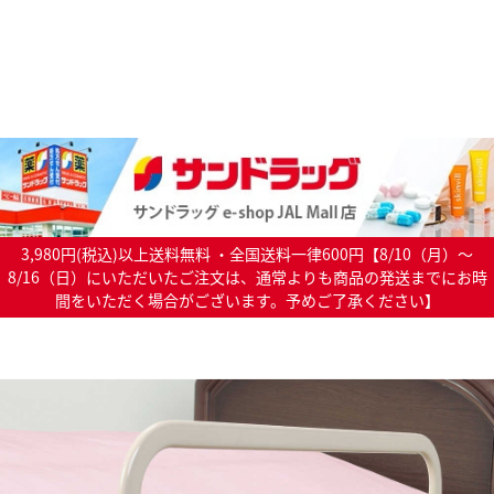
3,980円(税込)以上送料無料 ・全国送料一律600円【8/10（月）～
8/16（日）にいただいたご注文は、通常よりも商品の発送までにお時
間をいただく場合がございます。予めご了承ください】