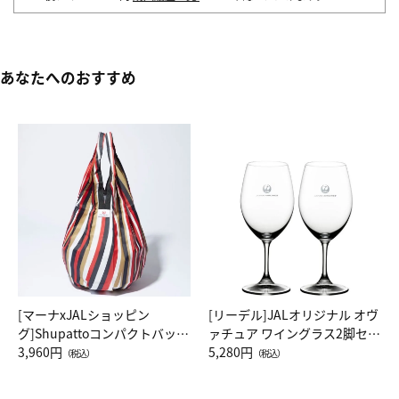
あなたへのおすすめ
[マーナxJALショッピン
[リーデル]JALオリジナル オヴ
グ]Shupattoコンパクトバッグ
ァチュア ワイングラス2脚セッ
Drop JAL客室乗務員（LC）ス
3,960円
ト（レッドワイン）
5,280円
（税込）
（税込）
カーフ柄