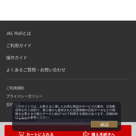
JAL Mallとは
ご利用ガイド
操作ガイド
よくあるご質問・お問い合わせ
ご利用規約
プライバシーポリシー
会社概要
このサイトでは、お客さまに適したお得な商品やサービスの案内、広告配
信等を行う目的で、第三者から提供された位置情報や広告データなどの情
報をお客さまの個人データと結びつけて利用する場合があります。詳細Q&A
は
こちら
を参照ください。
Copyright©Japan Airlines. All rights reserved.
確認
購入手続きへ