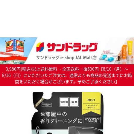
3,980円(税込)以上送料無料 ・全国送料一律600円【8/10（月）～
8/16（日）にいただいたご注文は、通常よりも商品の発送までにお時
間をいただく場合がございます。予めご了承ください】