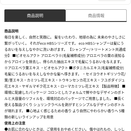
商品説明
商品情報
商品説明
毎日を楽しく、自然と笑顔に。 髪をいたわり、地球の為に 未来のやさしさに
繋がっていく。 それがeco HBSシリーズです。 eco HBSシャンプーは髪にう
るおいを与えしなやかに洗いあげます。 【シャンプー/トリートメント共通成
分】 ■ビオセルアクト アロエベラ※(毛髪補修成分) アロエベラの葉の液知る
からアロインを除去し、得られた抽出エキスで毛髪にうるおいを与えます。
※アロエベラ葉エキス ・ビオセルアクト ■ボタニカルエキス(毛髪補修成分)
毛髪にうるおいを与えしなやかな髪へ導きます。 ・セイヨウオトギリソウ花/
葉/茎エキス・カミツレ花エキス・トウキンセンカ花エキス・フユボダイジュ
花エキス・ヤギルマギク花エキス・ローマカミツレ花エキス 【製品特徴】 ■
環境に配慮したパッケージ コロンとしたフォルムで鮮やかなデザインのボト
ルと大容量のリフィルを、環境対応のパッケージでご用意しました。 ■長く
使える製品づくり シュリンクラベルを剥がすとシンプルなデザインのボトル
が現れます。 ■心地よく感じるための香り より自然にやわらかい香りへ 5種
類の新しいラインアップを用意
使用上の注意
●お肌に合わないときは、ご使用をおやめください。 傷やはれもの、しっし