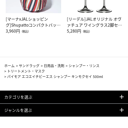
[マーナxJALショッピン
[リーデル]JALオリジナル オヴ
グ]Shupattoコンパクトバッグ
ァチュア ワイングラス2脚セッ
Drop JAL客室乗務員（LC）ス
3,960円
ト（レッドワイン）
5,280円
（税込）
（税込）
カーフ柄
ホーム
>
サンドラッグ
>
日用品・洗剤
>
シャンプー・リンス
>
トリートメント・マスク
>
パイモア エコエイチビーエス シャンプー キンモクセイ 500ml
カテゴリを選ぶ
ジャンルを選ぶ