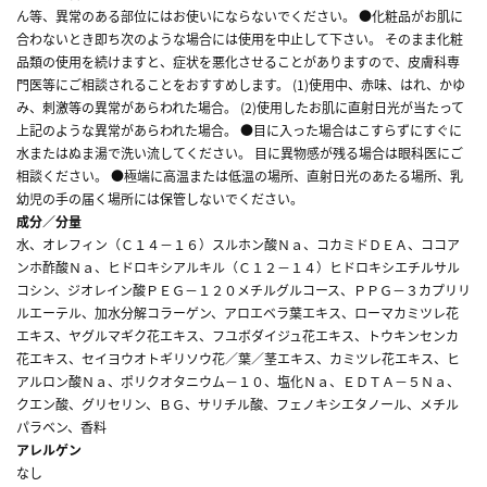
ん等、異常のある部位にはお使いにならないでください。 ●化粧品がお肌に
合わないとき即ち次のような場合には使用を中止して下さい。 そのまま化粧
品類の使用を続けますと、症状を悪化させることがありますので、皮膚科専
門医等にご相談されることをおすすめします。 (1)使用中、赤味、はれ、かゆ
み、刺激等の異常があらわれた場合。 (2)使用したお肌に直射日光が当たって
上記のような異常があらわれた場合。 ●目に入った場合はこすらずにすぐに
水またはぬま湯で洗い流してください。 目に異物感が残る場合は眼科医にご
相談ください。 ●極端に高温または低温の場所、直射日光のあたる場所、乳
幼児の手の届く場所には保管しないでください。
成分／分量
水、オレフィン（Ｃ１４－１６）スルホン酸Ｎａ、コカミドＤＥＡ、ココア
ンホ酢酸Ｎａ、ヒドロキシアルキル（Ｃ１２－１４）ヒドロキシエチルサル
コシン、ジオレイン酸ＰＥＧ－１２０メチルグルコース、ＰＰＧ－３カプリリ
ルエーテル、加水分解コラーゲン、アロエベラ葉エキス、ローマカミツレ花
エキス、ヤグルマギク花エキス、フユボダイジュ花エキス、トウキンセンカ
花エキス、セイヨウオトギリソウ花／葉／茎エキス、カミツレ花エキス、ヒ
アルロン酸Ｎａ、ポリクオタニウム－１０、塩化Ｎａ、ＥＤＴＡ－５Ｎａ、
クエン酸、グリセリン、ＢＧ、サリチル酸、フェノキシエタノール、メチル
パラベン、香料
アレルゲン
なし