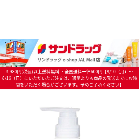
3,980円(税込)以上送料無料 ・全国送料一律600円【8/10（月）～
8/16（日）にいただいたご注文は、通常よりも商品の発送までにお時
間をいただく場合がございます。予めご了承ください】