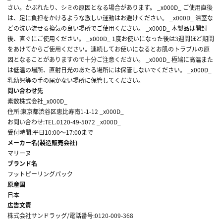
さい。かぶれたり、シミの原因となる場合があります。 _x000D_ ご使用直後
は、足に負担をかけるような激しい運動はお避けください。 _x000D_ 浴室な
どの洗い流せる換気の良い場所でご使用ください。 _x000D_ 本製品は開封
後、直ぐにご使用ください。 _x000D_ 1度お使いになった後は3週間ほど期間
をあけてからご使用ください。連続してお使いになるとお肌のトラブルの原
因となることがありますので十分ご注意ください。 _x000D_ 極端に高温また
は低温の場所、直射日光のあたる場所には保管しないでください。 _x000D_
乳幼児等の手の届かない場所に保管してください。
問い合わせ先
素数株式会社_x000D_
住所:東京都渋谷区恵比寿南1-1-12 _x000D_
お問い合わせ:TEL.0120-49-5072 _x000D_
受付時間:平日10:00～17:00まで
メーカー名(製造販売会社)
マリーヌ
ブランド名
フットピーリングパック
原産国
日本
広告文責
株式会社サンドラッグ/電話番号:0120-009-368