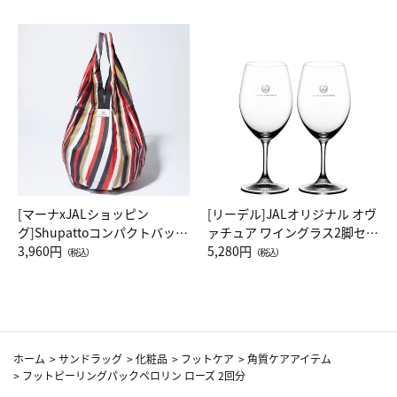
[マーナxJALショッピン
[リーデル]JALオリジナル オヴ
グ]Shupattoコンパクトバッグ
ァチュア ワイングラス2脚セッ
Drop JAL客室乗務員（LC）ス
3,960円
ト（レッドワイン）
5,280円
（税込）
（税込）
カーフ柄
ホーム
>
サンドラッグ
>
化粧品
>
フットケア
>
角質ケアアイテム
>
フットピーリングパックペロリン ローズ 2回分