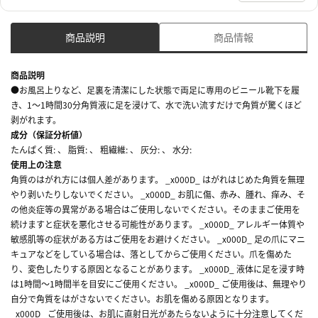
商品説明
商品情報
商品説明
●お風呂上りなど、足裏を清潔にした状態で両足に専用のビニール靴下を履
き、1～1時間30分角質液に足を浸けて、水で洗い流すだけで角質が驚くほど
剥がれます。
成分（保証分析値）
たんぱく質: 、 脂質: 、 粗繊維: 、 灰分: 、 水分:
使用上の注意
角質のはがれ方には個人差があります。 _x000D_ はがれはじめた角質を無理
やり剥いたりしないでください。 _x000D_ お肌に傷、赤み、腫れ、痒み、そ
の他炎症等の異常がある場合はご使用しないでください。そのままご使用を
続けますと症状を悪化させる可能性があります。 _x000D_ アレルギー体質や
敏感肌等の症状がある方はご使用をお避けください。 _x000D_ 足の爪にマニ
キュアなどをしている場合は、落としてからご使用ください。爪を傷めた
り、変色したりする原因となることがあります。 _x000D_ 液体に足を浸す時
は1時間～1時間半を目安にご使用ください。 _x000D_ ご使用後は、無理やり
自分で角質をはがさないでください。お肌を傷める原因となります。
_x000D_ ご使用後は、お肌に直射日光があたらないように十分注意してくだ