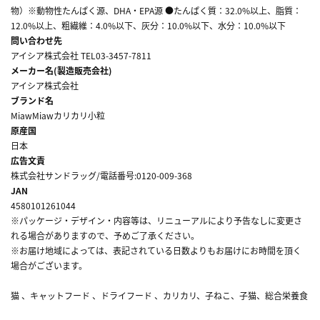
物）※動物性たんぱく源、DHA・EPA源 ●たんぱく質：32.0%以上、脂質：
12.0%以上、粗繊維：4.0%以下、灰分：10.0%以下、水分：10.0%以下
問い合わせ先
アイシア株式会社 TEL03-3457-7811
メーカー名(製造販売会社)
アイシア株式会社
ブランド名
MiawMiawカリカリ小粒
原産国
日本
広告文責
株式会社サンドラッグ/電話番号:0120-009-368
JAN
4580101261044
※パッケージ・デザイン・内容等は、リニューアルにより予告なしに変更さ
れる場合がありますので、予めご了承ください。
※お届け地域によっては、表記されている日数よりもお届けにお時間を頂く
場合がございます。
猫 、キャットフード 、ドライフード 、カリカリ、子ねこ、子猫、総合栄養食