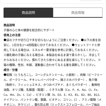
商品説明
商品情報
商品説明
子猫の心と体の健康を総合的にサポート
使用上の注意
●袋のフチや切り口で手を切らないようにご注意ください。 ●以下の表を目
安に、1日分を2～4回程度に分けてお与えください。 ●ウェットフードと併
用して与える場合は、エネルギー要求量を参考に計算してお与えください。
※離乳期の子猫に与える場合は、本製品をぬるま湯で柔らかくし、冷まして
からお与えください。慣れてきたら徐々にぬるま湯を減らしてください。 ※
猫の種類、性別、年齢、運動量に合わせて与える量を調節してください。
成分／分量
●穀類（とうもろこし、コーングルテンミール、小麦粉）、肉類（ビーフミー
ル、ポークミール、チキンレバーパウダー、鶏ささみパウダー）、魚介類
（魚粉※、フィッシュエキス、かつおペプチド、まぐろパウダー）、動物性
油脂、オリゴ糖、乳酸菌（殺菌）、ミネラル類（Ca、P、K、Na、Cl、Fe、
Cu、Mn、Zn、I、Co）、ビタミン類（A、D3、E、K3、B1、B2、B6、B12、
ナイアシン、パントテン酸、葉酸、ビオチン、コリン、C）、アミノ酸類（メ
チオニン、タウリン）、酸化防止剤（ミックストコフェロール、ハーブ抽出