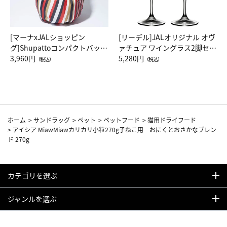
[マーナxJALショッピン
[リーデル]JALオリジナル オヴ
グ]Shupattoコンパクトバッグ
ァチュア ワイングラス2脚セッ
Drop JAL客室乗務員（LC）ス
3,960円
ト（レッドワイン）
5,280円
（税込）
（税込）
カーフ柄
ホーム
>
サンドラッグ
>
ペット
>
ペットフード
>
猫用ドライフード
>
アイシア MiawMiawカリカリ小粒270g子ねこ用 おにくとおさかなブレン
ド 270g
カテゴリを選ぶ
ジャンルを選ぶ