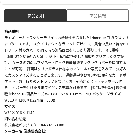
商品説明
商品情報
商品説明
ディズニーキャラクターデザインの機能性を追求したiPhone 16用 ガラスフリ
ップケースです。 スタイリッシュなラウンドデザイン。 風合い良い上質なPU
レザー素材のカバーでiPhoneの液晶画面をしっかり護ります。 MIL規格
（MIL-STD-810G)の2項目、落下・振動に準拠した試験をクリアしたタフ設
計。 ケースの内面はマグネットロック機能搭載でラクラクカバーを開閉する
ことが可能。 背面はクリアガラス仕様なのでシールや写真を入れて自分好み
にカスタマイズすることが出来ます。 通勤通学やお買い物に便利なカードポ
ケット・お手持ちのストラップをつけて落下を防げるストラップホール付
き。 カバーを付けたままワイヤレス充電が可能です。 [特許取得済み] 適合機
種 iPhone 16 商品サイズ W81×H152×D16mm 70g パッケージサイズ
W110×H200×D22mm 110g
サイズ
W81×D16×H152
問い合わせ先
株式会社ビッグスター 04-7140-0380
メーカー名(製造販売会社)