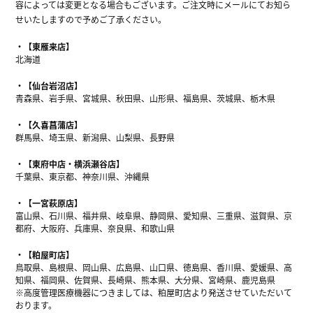
容によっては変更となる場合もございます。ご注文時にメールにてお知ら
せいたしますので予めご了承ください。
【東雁来店】
北海道
【仙台岩沼店】
青森県、岩手県、宮城県、秋田県、山形県、福島県、茨城県、栃木県
【久喜菖蒲店】
群馬県、埼玉県、新潟県、山梨県、長野県
【東府中店・横浜瀬谷店】
千葉県、東京都、神奈川県、沖縄県
【一宮萩原店】
富山県、石川県、福井県、岐阜県、静岡県、愛知県、三重県、滋賀県、京
都府、大阪府、兵庫県、奈良県、和歌山県
【粕屋町店】
鳥取県、島根県、岡山県、広島県、山口県、徳島県、香川県、愛媛県、高
知県、福岡県、佐賀県、長崎県、熊本県、大分県、宮崎県、鹿児島県
※高度管理医療機器につきましては、粕屋町店より発送させていただいて
おります。