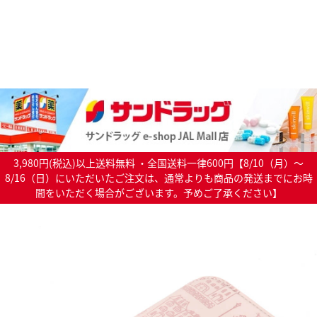
3,980円(税込)以上送料無料 ・全国送料一律600円【8/10（月）～
8/16（日）にいただいたご注文は、通常よりも商品の発送までにお時
間をいただく場合がございます。予めご了承ください】