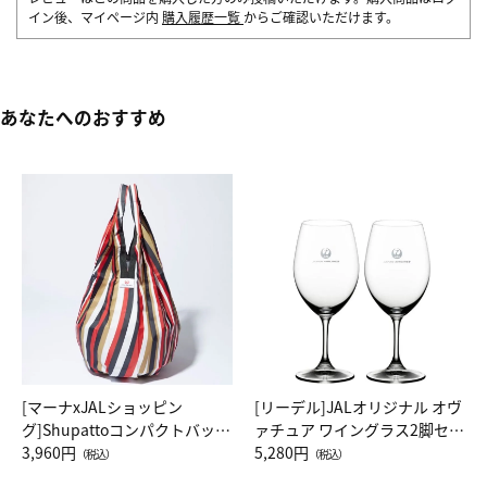
イン後、マイページ内
購入履歴一覧
からご確認いただけます。
あなたへのおすすめ
[マーナxJALショッピン
[リーデル]JALオリジナル オヴ
グ]Shupattoコンパクトバッグ
ァチュア ワイングラス2脚セッ
Drop JAL客室乗務員（LC）ス
3,960円
ト（レッドワイン）
5,280円
（税込）
（税込）
カーフ柄