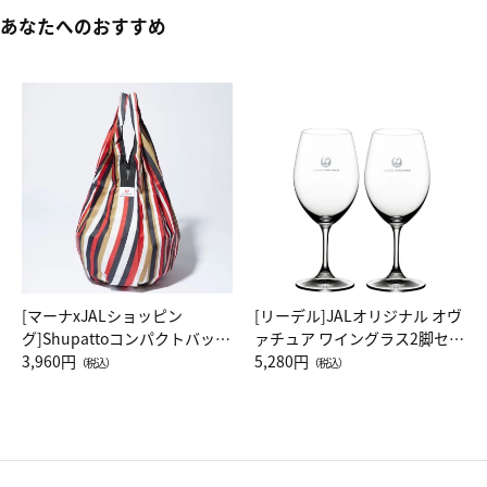
あなたへのおすすめ
[マーナxJALショッピン
[リーデル]JALオリジナル オヴ
グ]Shupattoコンパクトバッグ
ァチュア ワイングラス2脚セッ
Drop JAL客室乗務員（LC）ス
3,960円
ト（レッドワイン）
5,280円
（税込）
（税込）
カーフ柄