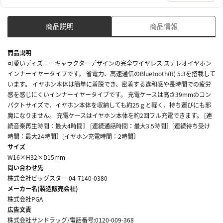
商品説明
商品情報
商品説明
可愛いディズニーキャラクターデザインの完全ワイヤレス ステレオイヤホン
インナーイヤータイプです。 省電力、高速通信のBluetooth(R) 5.3を搭載して
います。 イヤホン本体は簡単に着脱でき、密着する違和感や長時間での疲労
感を感じにくいインナーイヤータイプです。 充電ケースは高さ39mmのコン
パクトサイズで、イヤホン本体を収納しても約25ｇと軽く、持ち運びにも邪
魔になりません。 充電ケースはイヤホン本体を約2回フル充電できます。 [連
続音楽再生時間：最大4時間］ [連続通話時間：最大3.5時間］[連続待ち受け
時間：最大24時間］[イヤホン充電時間：2時間］
サイズ
W16×H32×D15mm
問い合わせ先
株式会社ビッグスター 04-7140-0380
メーカー名(製造販売会社)
株式会社PGA
広告文責
株式会社サンドラッグ/電話番号:0120-009-368