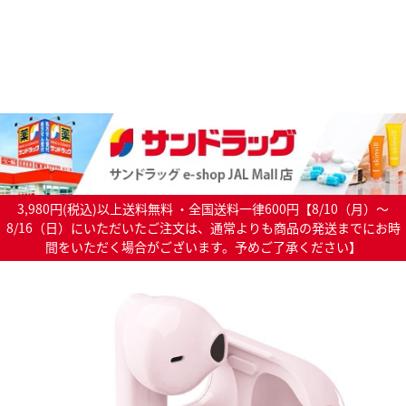
3,980円(税込)以上送料無料 ・全国送料一律600円【8/10（月）～
8/16（日）にいただいたご注文は、通常よりも商品の発送までにお時
間をいただく場合がございます。予めご了承ください】