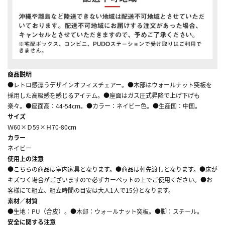
商品説明
●レトロ感漂うデザインオフィスチェアー。●木部はウォールナット突板を
採用した高級感を感じるアイテム。●座面はガス圧式昇降で上げ下げも
楽々。●座面高：44-54cm。●カラー：ネイビー色。●生産国：中国。
サイズ
Ｗ60×Ｄ59×Ｈ70-80cm
カラー
ネイビー
使用上の注意
●こちらの商品は室内家具となります。●商品は軒先渡しとなります。●床が
キズつく場合がございますので必ずカーペットの上でご使用ください。●お
客様にて組立、組立時間の目安は大人1人で15分となります。
素材／材質
●生地：PU（合皮）。●木部：ウォールナット突板。●脚：スチール。
安全に関する注意