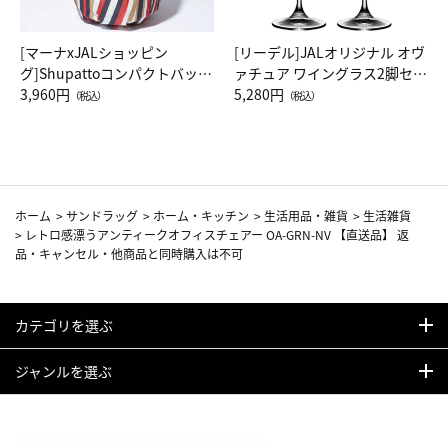
[マーナxJALショッピン
[リーデル]JALオリジナル オヴ
グ]Shupattoコンパクトバッグ
ァチュア ワイングラス2脚セッ
Drop JAL客室乗務員（LC）ス
3,960円
ト（レッドワイン）
5,280円
（税込）
（税込）
カーフ柄
ホーム
>
サンドラッグ
>
ホーム・キッチン
>
生活用品・雑貨
>
生活雑貨
>
レトロ感漂うアンティークオフィスチェアー OA-GRN-NV 【直送品】 返
品・キャンセル・他商品と同時購入は不可
カテゴリを選ぶ
ジャンルを選ぶ