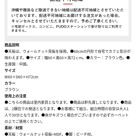
商品説明
●天板は、ウォールナット突板を採用。●60cmの円形で自宅でカフェ気分が
味わえます。●サイズ：幅60×奥60×高72ｃｍ。●カラー：ブラウン色。●
生産国：中国。
サイズ
W60×D60×H72cm
カラー
ブラウン
使用上の注意
●こちらの商品は室内家具となります。●商品は軒先渡しとなります。●商品
は、2梱包での発送となります。●お客様にて組立、組立時間の目安は大人1
人で30分となります。●床がキズつく場合がございますので必ずカーペット
の上でご使用ください。
素材／材質
●天板：ウォールナット突板+MDF。●脚：ビーチ材。