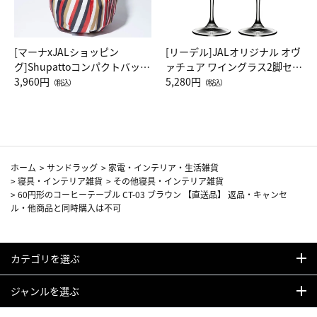
[マーナxJALショッピン
[リーデル]JALオリジナル オヴ
グ]Shupattoコンパクトバッグ
ァチュア ワイングラス2脚セッ
Drop JAL客室乗務員（LC）ス
3,960円
ト（レッドワイン）
5,280円
（税込）
（税込）
カーフ柄
ホーム
>
サンドラッグ
>
家電・インテリア・生活雑貨
>
寝具・インテリア雑貨
>
その他寝具・インテリア雑貨
>
60円形のコーヒーテーブル CT-03 ブラウン 【直送品】 返品・キャンセ
ル・他商品と同時購入は不可
カテゴリを選ぶ
ジャンルを選ぶ