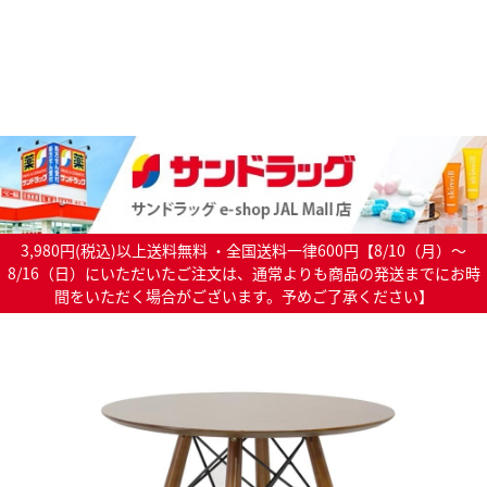
3,980円(税込)以上送料無料 ・全国送料一律600円【8/10（月）～
8/16（日）にいただいたご注文は、通常よりも商品の発送までにお時
間をいただく場合がございます。予めご了承ください】