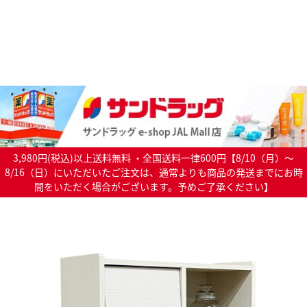
3,980円(税込)以上送料無料 ・全国送料一律600円【8/10（月）～
8/16（日）にいただいたご注文は、通常よりも商品の発送までにお時
間をいただく場合がございます。予めご了承ください】