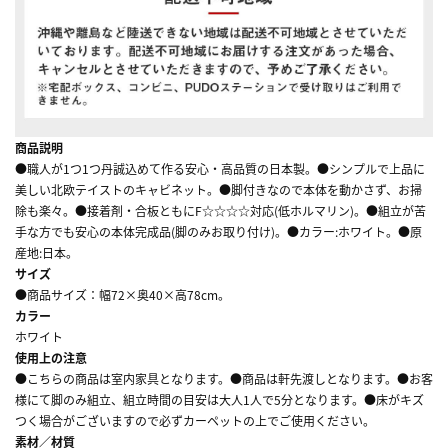
商品説明
●職人が1つ1つ丹誠込めて作る安心・高品質の日本製。●シンプルで上品に
美しい北欧テイストのキャビネット。●脚付きなので本体を動かさず、お掃
除も楽々。●接着剤・合板ともにF☆☆☆☆対応(低ホルマリン)。●組立が苦
手な方でも安心の本体完成品(脚のみお取り付け)。●カラー:ホワイト。●原
産地:日本。
サイズ
●商品サイズ：幅72×奥40×高78cm。
カラー
ホワイト
使用上の注意
●こちらの商品は室内家具となります。●商品は軒先渡しとなります。●お客
様にて脚のみ組立、組立時間の目安は大人1人で5分となります。●床がキズ
つく場合がございますので必ずカーペットの上でご使用ください。
素材／材質