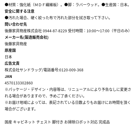
●材質：強化紙（ＭＤＦ繊維板）。●脚：ラバーウッド。●生産国：日本。
安全に関する注意
●汚れた場合、硬く絞った布で汚れた部分を拭き取って下さい。
問い合わせ先
後藤家具物産株式会社 0944-87-8229 受付時間：10:00～17:00（平日のみ）
メーカー名(製造販売会社)
後藤家具物産
原産国
日本
広告文責
株式会社サンドラッグ/電話番号:0120-009-368
JAN
4570133302860
※パッケージ・デザイン・内容等は、リニューアルにより予告なしに変更さ
れる場合がありますので、予めご了承ください。
※お届け地域によっては、表記されている日数よりもお届けにお時間を頂く
場合がございます。
国産 キャビネット チェスト 脚付き お掃除ロボット対応 完成品