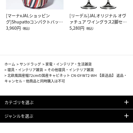
[マーナxJALショッピン
[リーデル]JALオリジナル オヴ
グ]Shupattoコンパクトバッグ
ァチュア ワイングラス2脚セッ
Drop JAL客室乗務員（LC）ス
3,960円
ト（レッドワイン）
5,280円
（税込）
（税込）
カーフ柄
ホーム
>
サンドラッグ
>
家電・インテリア・生活雑貨
>
寝具・インテリア雑貨
>
その他寝具・インテリア雑貨
>
北欧風国産幅72cmの国産キャビネット CN-GY-W72-WH 【直送品】 返品・
キャンセル・他商品と同時購入は不可
カテゴリを選ぶ
ジャンルを選ぶ