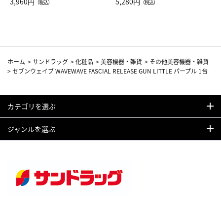
Drop JAL客室乗務員（LC）ス
3,960円
ト（レッドワイン）
5,280円
（税込）
（税込）
カーフ柄
ホーム
>
サンドラッグ
>
化粧品
>
美容機器・雑貨
>
その他美容機器・雑貨
>
セブンウェイブ WAVEWAVE FASCIAL RELEASE GUN LITTLE パープル 1台
カテゴリを選ぶ
ジャンルを選ぶ