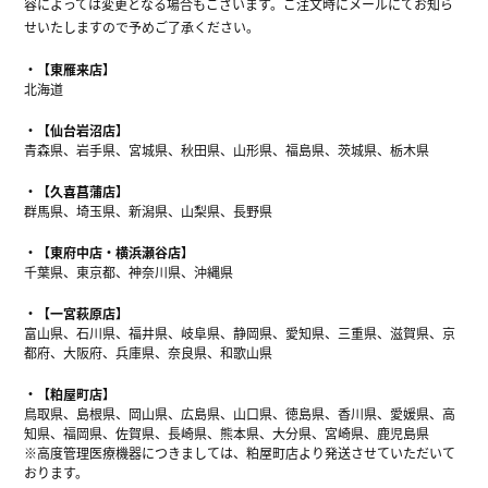
容によっては変更となる場合もございます。ご注文時にメールにてお知ら
せいたしますので予めご了承ください。
【東雁来店】
北海道
【仙台岩沼店】
青森県、岩手県、宮城県、秋田県、山形県、福島県、茨城県、栃木県
【久喜菖蒲店】
群馬県、埼玉県、新潟県、山梨県、長野県
【東府中店・横浜瀬谷店】
千葉県、東京都、神奈川県、沖縄県
【一宮萩原店】
富山県、石川県、福井県、岐阜県、静岡県、愛知県、三重県、滋賀県、京
都府、大阪府、兵庫県、奈良県、和歌山県
【粕屋町店】
鳥取県、島根県、岡山県、広島県、山口県、徳島県、香川県、愛媛県、高
知県、福岡県、佐賀県、長崎県、熊本県、大分県、宮崎県、鹿児島県
※高度管理医療機器につきましては、粕屋町店より発送させていただいて
おります。