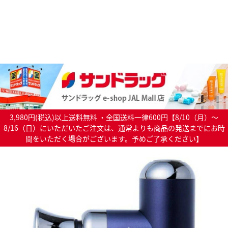
3,980円(税込)以上送料無料 ・全国送料一律600円【8/10（月）～
8/16（日）にいただいたご注文は、通常よりも商品の発送までにお時
間をいただく場合がございます。予めご了承ください】