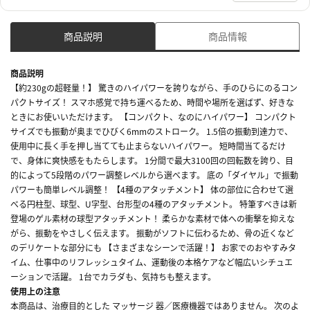
商品説明
商品情報
商品説明
【約230gの超軽量！】 驚きのハイパワーを誇りながら、手のひらにのるコン
パクトサイズ！ スマホ感覚で持ち運べるため、時間や場所を選ばず、好きな
ときにお使いいただけます。 【コンパクト、なのにハイパワー】 コンパクト
サイズでも振動が奥までひびく6mmのストローク。 1.5倍の振動到達力で、
使用中に長く手を押し当てても止まらないハイパワー。 短時間当てるだけ
で、身体に爽快感をもたらします。 1分間で最大3100回の回転数を誇り、目
的によって5段階のパワー調整レベルから選べます。 底の「ダイヤル」で振動
パワーも簡単レベル調整！ 【4種のアタッチメント】 体の部位に合わせて選
べる円柱型、球型、U字型、台形型の4種のアタッチメント。 特筆すべきは新
登場のゲル素材の球型アタッチメント！ 柔らかな素材で体への衝撃を抑えな
がら、振動をやさしく伝えます。 振動がソフトに伝わるため、骨の近くなど
のデリケートな部分にも 【さまざまなシーンで活躍！】 お家でのおやすみタ
イム、仕事中のリフレッシュタイム、運動後の本格ケアなど幅広いシチュエ
ーションで活躍。 1台でカラダも、気持ちも整えます。
使用上の注意
本商品は、治療目的とした マッサージ 器／医療機器ではありません。 次のよ