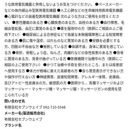
うな医用電気機器と併用しないようお気をつけください。 ●ペースメーカー
などの体内植込み型医用電気機器 ●人工心肺などの生命維持用医用電気機器
●心電計などの装着型医用電気機器 次のような方はご使用をお控えくださ
い。 ●悪性腫瘍のある方 ●心臓疾患のある方、血栓のある方 ●血行障害、毛
細血管拡張、血圧に異常のある方 ●薬を服用中の方（医師にご相談の上ご使
用下さい） ●糖尿病による合併症などで高度な末梢循環障害による知覚障害
のある方 ●肌に傷や湿疹、はれものなど異常のある方 ●安静を必要とする
方、四肢の不自由な方 ●発熱している方 ●体調不良、身体に異常を感じてい
る方 ●骨折、骨粗しょう症、ねんざ、肉離れなどの急性疾患のある方 ●背骨
に異常のある方、背骨が曲がっている方 ●医療機関で治療中の方（医師にご
相談の上ご使用下さい） ●かつて治療や手術を受けたところ、または疾患部
へ使用する方 ●体力が極端に衰えた高齢者の方 ●自ら意思表示ができない方
や操作が行えない方 ●神経障害、皮膚知覚障害、アレルギー体質、皮膚病、
及びアトピー性皮膚炎の方、敏感肌の方 ●医師から 、各種マッサージおよび
マッサージャー・マッサージ機・マッサージ器・マッサージガンの使用を禁
じられている方
問い合わせ先
有限会社セブンウェイブ 092-710-5548
メーカー名(製造販売会社)
有限会社セブンウェイブ
ブランド名