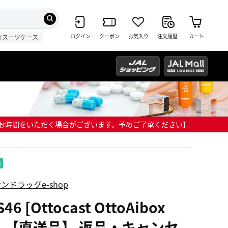
ログイン
クーポン
お気入り
注文履歴
カート
#スーツケース
までにお時間をいただく場合がございます。予めご了承ください】
ンドラッグe-shop
S46 [Ottocast OttoAibox
3] 【直送品】 返品・キャンセ