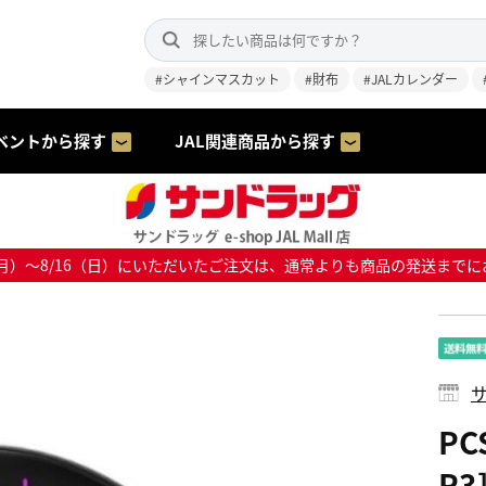
#シャインマスカット
#財布
#JALカレンダー
ベントから探す
JAL関連商品から探す
8/10（月）～8/16（日）にいただいたご注文は、通常よりも商品の発送
サ
PC
P