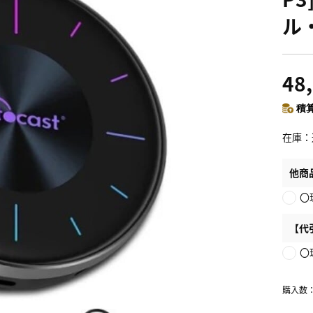
ル
48
積算
在庫
他商
〇
【代
〇
購入数