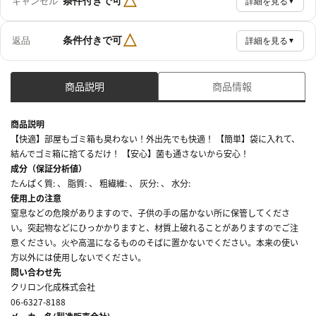
△
条件付きで可
キャンセル
詳細を見る
▼
△
条件付きで可
返品
詳細を見る
▼
商品説明
商品情報
商品説明
【快適】部屋もゴミ箱も臭わない！外出先でも快適！ 【簡単】袋に入れて、
結んでゴミ箱に捨てるだけ！ 【安心】菌も通さないから安心！
成分（保証分析値）
たんぱく質: 、 脂質: 、 粗繊維: 、 灰分: 、 水分:
使用上の注意
窒息などの危険がありますので、子供の手の届かない所に保管してくださ
い。突起物などにひっかかりますと、材質上破れることがありますのでご注
意ください。火や高温になるもののそばに置かないでください。本来の使い
方以外には使用しないでください。
問い合わせ先
クリロン化成株式会社
06-6327-8188