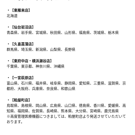
【東雁来店】
北海道
【仙台岩沼店】
青森県、岩手県、宮城県、秋田県、山形県、福島県、茨城県、栃木県
【久喜菖蒲店】
群馬県、埼玉県、新潟県、山梨県、長野県
【東府中店・横浜瀬谷店】
千葉県、東京都、神奈川県、沖縄県
【一宮萩原店】
富山県、石川県、福井県、岐阜県、静岡県、愛知県、三重県、滋賀県、京
都府、大阪府、兵庫県、奈良県、和歌山県
【粕屋町店】
鳥取県、島根県、岡山県、広島県、山口県、徳島県、香川県、愛媛県、高
知県、福岡県、佐賀県、長崎県、熊本県、大分県、宮崎県、鹿児島県
※高度管理医療機器につきましては、粕屋町店より発送させていただいて
おります。