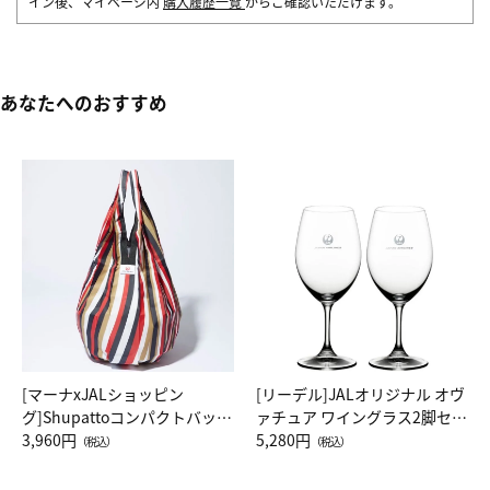
イン後、マイページ内
購入履歴一覧
からご確認いただけます。
あなたへのおすすめ
[マーナxJALショッピン
[リーデル]JALオリジナル オヴ
グ]Shupattoコンパクトバッグ
ァチュア ワイングラス2脚セッ
Drop JAL客室乗務員（LC）ス
3,960円
ト（レッドワイン）
5,280円
（税込）
（税込）
カーフ柄