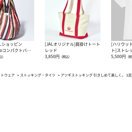
ALショッピン
[JALオリジナル]肩掛けトート
[ハリウッ
attoコンパクトバッ
レッド
ト]ストレ
JAL客室乗務員
3,850円
ーネック別
5,500円
込）
（税込）
（税
カーフ柄
イトウェア
>
ストッキング・タイツ
>
アツギストッキング 引きしめて美しく。 3足