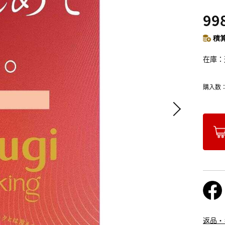
99
積算
在庫
購入数
返品・