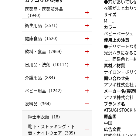
●穴があいても
衣類がまとわり
医薬品・医薬部外品
サイズ
（1940）
M－L
衛生用品（2571）
カラー
ベビーベージュ
健康食品（1520）
使用上の注意
●デリケートな
飲料・食品（2969）
光沢ムラになる
し、同系色と一
日用品・洗剤（10114）
素材／材質
ナイロン・ポリ
介護用品（884）
問い合わせ先
アツギ株式会社 お
ベビー用品（1242）
メーカー名(製造
アツギ株式会社
衣料品（364）
ブランド名
ATSUGI STOCKI
原産国
紳士用衣類（18）
中国
靴下・ストッキング・下
広告文責
着・ナイトウェア（309）
株式会社サンドラッグ