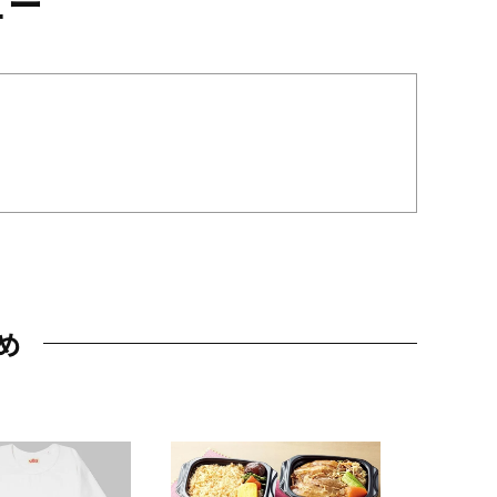
ュー
め
JAL特製
レー 200