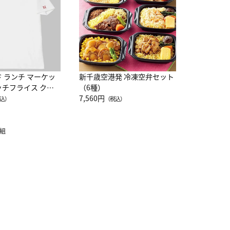
10,800円
（
ド ランチ マーケッ
新千歳空港発 冷凍空弁セット
ッチフライス クル
（6種）
注半袖Ｔシャツ
7,560円
込）
（税込）
組