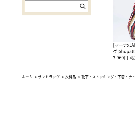
[マーナxJ
グ]Shup
グ Drop 
3,960円
（税
（LC）ス
ホーム
>
サンドラッグ
>
衣料品
>
靴下・ストッキング・下着・ナ