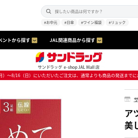
#お中元
#日傘
#ワイン福袋
#リュック
ベントから探す
JAL関連商品から探す
8/10（月）～8/16（日）にいただいたご注文は、通常よりも商品の発送
サ
ア
美