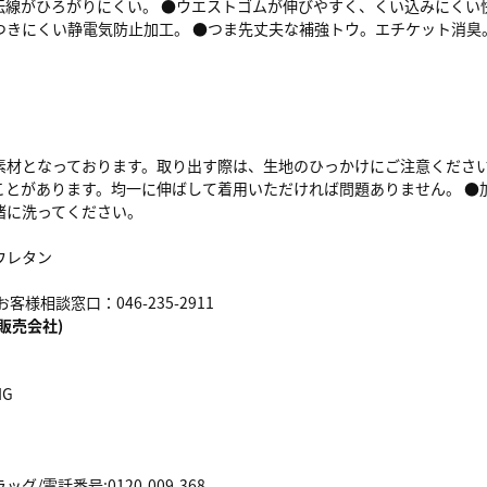
伝線がひろがりにくい。 ●ウエストゴムが伸びやすく、くい込みにくい快
つきにくい静電気防止加工。 ●つま先丈夫な補強トウ。エチケット消臭
素材となっております。取り出す際は、生地のひっかけにご注意ください
ことがあります。均一に伸ばして着用いただければ問題ありません。 ●
緒に洗ってください。
ウレタン
客様相談窓口：046-235-2911
販売会社)
NG
/電話番号:0120-009-368