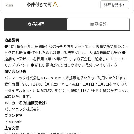
△
条件付きで可
返品
詳細を見る
▼
商品説明
商品情報
商品説明
● 10年保存可能。長期保存後の長もち性能アップで、ご家庭や防災用のスト
ックにも最適 ● 進化した液もれ防止製法を採用し、大切な機器にも安心 ●
逆接防止デザインを採用（単1～単4形）。より安全性に配慮した「ユニバー
サルデザイン」 ● 新しい電池が切り離しやすい、見分けやすいパック
問い合わせ先
パナソニック株式会社 0120-878-698 ※携帯電話からもご利用いただけます
受付時間：9:00 ? 18:00（月 ? 土） ＊日・祝日・1月1日 ? 1月3日を除く フリ
ーダイヤルをご利用になれない場合：06-6907-1187（有料）総合受付にてご
案内いたします。
メーカー名(製造販売会社)
パナソニック株式会社
ブランド名
Panasonic
広告文責