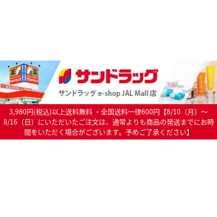
3,980円(税込)以上送料無料 ・全国送料一律600円【8/10（月）～
8/16（日）にいただいたご注文は、通常よりも商品の発送までにお時
間をいただく場合がございます。予めご了承ください】