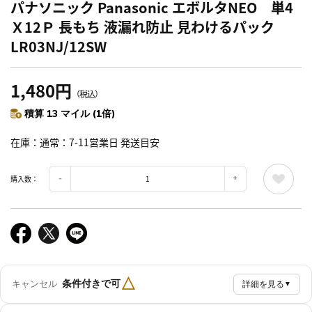
パナソニック Panasonic エボルタNEO 単4
Ｘ12Ｐ 長もち 液漏れ防止 見わけるパック
LR03NJ/12SW
1,480円
（税込）
積算 13 マイル (1倍)
在庫
通常：7-11営業日 発送目安
購入数：
△
条件付きで可
キャンセル
詳細を見る
▼