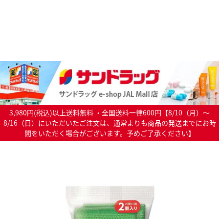
3,980円(税込)以上送料無料 ・全国送料一律600円【8/10（月）～
8/16（日）にいただいたご注文は、通常よりも商品の発送までにお時
間をいただく場合がございます。予めご了承ください】