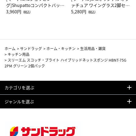
グ]Shupattoコンパクトバッグ
ァチュア ワイングラス2脚セッ
Drop JAL客室乗務員（LC）ス
3,960円
ト（レッドワイン）
5,280円
（税込）
（税込）
カーフ柄
ホーム
>
サンドラッグ
>
ホーム・キッチン
>
生活用品・雑貨
>
キッチン用品
>
スリーエム スコッチ・ブライト ハイブリッドネットスポンジ HBNT-75G
2PM グリーン 2個パック
カテゴリを選ぶ
ジャンルを選ぶ