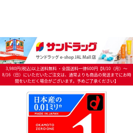
3,980円(税込)以上送料無料 ・全国送料一律600円【8/10（月）～
8/16（日）にいただいたご注文は、通常よりも商品の発送までにお時
間をいただく場合がございます。予めご了承ください】