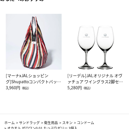
[マーナxJALショッピン
[リーデル]JALオリジナル オヴ
グ]Shupattoコンパクトバッグ
ァチュア ワイングラス2脚セッ
Drop JAL客室乗務員（LC）ス
3,960円
ト（レッドワイン）
5,280円
（税込）
（税込）
カーフ柄
ホーム
>
サンドラッグ
>
衛生用品
>
スキン
>
コンドーム
>
オカモト ゼロワン0.01 たっぷりゼリー 3個入