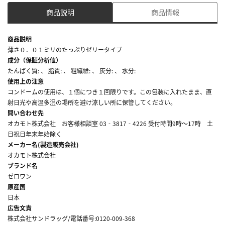
商品説明
商品情報
商品説明
薄さ０．０１ミリのたっぷりゼリータイプ
成分（保証分析値）
たんぱく質: 、 脂質: 、 粗繊維: 、 灰分: 、 水分:
使用上の注意
コンドームの使用は、１個につき１回限りです。この包装に入れたまま、直
射日光や高温多湿の場所を避け涼しい所に保管してください。
問い合わせ先
オカモト株式会社 お客様相談室 03‐3817‐4226 受付時間9時～17時 土
日祝日年末年始除く
メーカー名(製造販売会社)
オカモト株式会社
ブランド名
ゼロワン
原産国
日本
広告文責
株式会社サンドラッグ/電話番号:0120-009-368