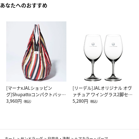
あなたへのおすすめ
[マーナxJALショッピン
[リーデル]JALオリジナル オヴ
グ]Shupattoコンパクトバッグ
ァチュア ワイングラス2脚セッ
Drop JAL客室乗務員（LC）ス
3,960円
ト（レッドワイン）
5,280円
（税込）
（税込）
カーフ柄
ホーム
>
サンドラッグ
>
日用品・洗剤
>
ヘアカラー・パーマ