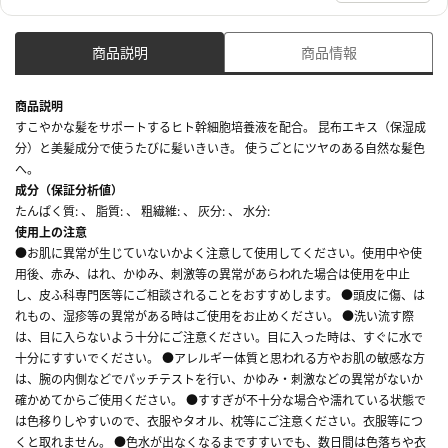
商品説明
商品情報
商品説明
すこやかな髪をサポートするヒト幹細胞培養液を配合。 昆布エキス（保湿成
分）と美髪成分で使うたびに髪いきいき。 使うごとにツヤのある自然な髪色
へ。
成分（保証分析値）
たんぱく質: 、 脂質: 、 粗繊維: 、 灰分: 、 水分:
使用上の注意
●お肌に異常が生じていないかよく注意して使用してください。使用中や使
用後、赤み、はれ、かゆみ、刺激等の異常があらわれた場合は使用を中止
し、皮ふ科専門医等にご相談されることをおすすめします。 ●頭皮に傷、は
れもの、湿疹等の異常がある時はご使用をお止めください。 ●洗い流す際
は、目に入らないよう十分にご注意ください。目に入った時は、すぐに水で
十分にすすいでください。 ●アレルギー体質と思われる方やお肌の敏感な方
は、腕の内側などでパッチテストを行い、かゆみ・刺激などの異常がないか
確かめてからご使用ください。 ●すすぎが不十分な場合や濡れている状態で
は色移りしやすいので、衣服やタオル、枕等にご注意ください。衣服等につ
くと取れません。 ●色水が出なくなるまですすいでも、数日間は色落ちや衣