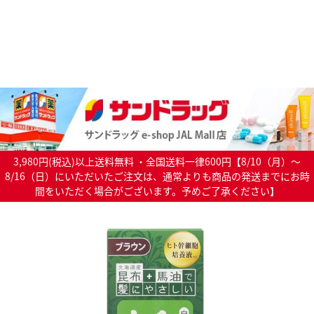
3,980円(税込)以上送料無料 ・全国送料一律600円【8/10（月）～
8/16（日）にいただいたご注文は、通常よりも商品の発送までにお時
間をいただく場合がございます。予めご了承ください】