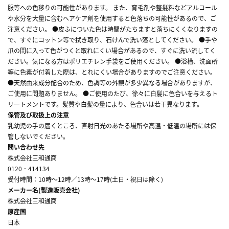
服等への色移りの可能性があります。 また、育毛剤や整髪料などアルコール
や水分を大量に含むヘアケア剤を使用すると色落ちの可能性があるので、ご
注意ください。 ●皮ふについた色は時間がたちますと落ちにくくなりますの
で、すぐにコットン等で拭き取り、石けんで洗い落としてください。 ●手や
爪の間に入って色がつくと取れにくい場合があるので、すぐに洗い流してく
ださい。気になる方はポリエチレン手袋をご使用ください。 ●浴槽、洗面所
等に色素が付着した際は、とれにくい場合がありますのでご注意ください。
●天然由来成分配合のため、色調等の外観が多少異なる場合がありますが、
ご使用に問題ありません。 ●ご使用のたび、徐々に白髪に色合いを与えるト
リートメントです。髪質や白髪の量により、色合いは若干異なります。
保管及び取扱上の注意
乳幼児の手の届くところ、直射日光のあたる場所や高温・低温の場所には保
管しないでください。
問い合わせ先
株式会社三和通商
0120‐414134
受付時間：10時～12時／13時～17時(土日・祝日は除く)
メーカー名(製造販売会社)
株式会社三和通商
原産国
日本