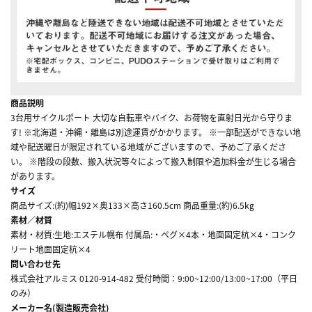
商品説明
3台用サイクルポート 大切な自転車やバイク、お荷物を直射日光から守りま
す! ※北海道・沖縄・離島は別途運賃がかかります。 ※一部配送ができない地
域や配送曜日が限定されている地域がございますので、予めご了承くださ
い。 ※階段の段数、搬入状況等々によって搬入制限や追加料金が生じる場合
があります。
サイズ
商品サイズ:(約)幅192×奥133×高さ160.5cm 商品重量:(約)6.5kg
素材／材質
素材・材質:生地:エステル幌布 付属品:・ペグ×4本・地面固定杭×4・コンク
リート地面固定杭×4
問い合わせ先
株式会社アルミス 0120-914-482 受付時間：9:00~12:00/13:00~17:00（平日
のみ）
メーカー名(製造販売会社)