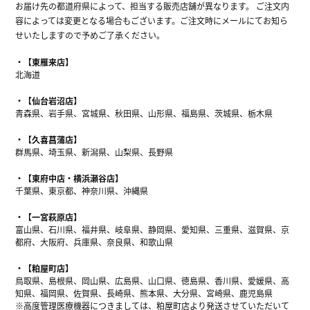
お届け先の都道府県によって、担当する販売店舗が異なります。 ご注文内
容によっては変更となる場合もございます。ご注文時にメールにてお知ら
せいたしますので予めご了承ください。
【東雁来店】
北海道
【仙台岩沼店】
青森県、岩手県、宮城県、秋田県、山形県、福島県、茨城県、栃木県
【久喜菖蒲店】
群馬県、埼玉県、新潟県、山梨県、長野県
【東府中店・横浜瀬谷店】
千葉県、東京都、神奈川県、沖縄県
【一宮萩原店】
富山県、石川県、福井県、岐阜県、静岡県、愛知県、三重県、滋賀県、京
都府、大阪府、兵庫県、奈良県、和歌山県
【粕屋町店】
鳥取県、島根県、岡山県、広島県、山口県、徳島県、香川県、愛媛県、高
知県、福岡県、佐賀県、長崎県、熊本県、大分県、宮崎県、鹿児島県
※高度管理医療機器につきましては、粕屋町店より発送させていただいて