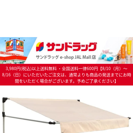
3,980円(税込)以上送料無料 ・全国送料一律600円【8/10（月）～
8/16（日）にいただいたご注文は、通常よりも商品の発送までにお時
間をいただく場合がございます。予めご了承ください】