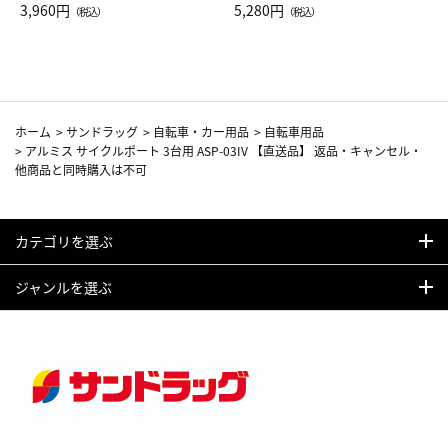
Drop JAL客室乗務員（LC）ス
3,960円
ト（レッドワイン）
5,280円
（税込）
（税込）
カーフ柄
ホーム
>
サンドラッグ
>
自転車・カー用品
>
自転車用品
>
アルミス サイクルポート 3台用 ASP-03IV 【直送品】 返品・キャンセル・
他商品と同時購入は不可
カテゴリを選ぶ
ジャンルを選ぶ