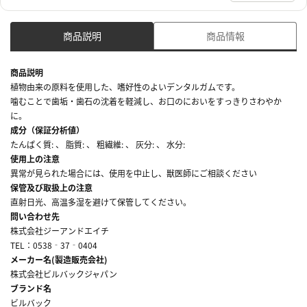
商品説明
商品情報
商品説明
植物由来の原料を使用した、嗜好性のよいデンタルガムです。
噛むことで歯垢・歯石の沈着を軽減し、お口のにおいをすっきりさわやか
に。
成分（保証分析値）
たんぱく質: 、 脂質: 、 粗繊維: 、 灰分: 、 水分:
使用上の注意
異常が見られた場合には、使用を中止し、獣医師にご相談ください
保管及び取扱上の注意
直射日光、高温多湿を避けて保管してください。
問い合わせ先
株式会社ジーアンドエイチ
TEL：0538‐37‐0404
メーカー名(製造販売会社)
株式会社ビルバックジャパン
ブランド名
ビルバック