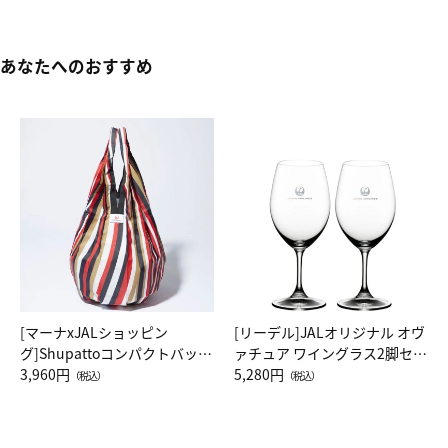
あなたへのおすすめ
[マーナxJALショッピン
[リーデル]JALオリジナル オヴ
グ]Shupattoコンパクトバッグ
ァチュア ワイングラス2脚セッ
Drop JAL客室乗務員（LC）ス
3,960円
ト（レッドワイン）
5,280円
（税込）
（税込）
カーフ柄