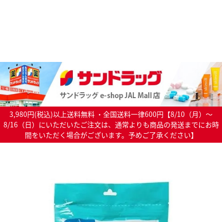
3,980円(税込)以上送料無料 ・全国送料一律600円【8/10（月）～
8/16（日）にいただいたご注文は、通常よりも商品の発送までにお時
間をいただく場合がございます。予めご了承ください】