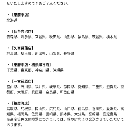
せいたしますので予めご了承ください。
【東雁来店】
北海道
【仙台岩沼店】
青森県、岩手県、宮城県、秋田県、山形県、福島県、茨城県、栃木県
【久喜菖蒲店】
群馬県、埼玉県、新潟県、山梨県、長野県
【東府中店・横浜瀬谷店】
千葉県、東京都、神奈川県、沖縄県
【一宮萩原店】
富山県、石川県、福井県、岐阜県、静岡県、愛知県、三重県、滋賀県、京
都府、大阪府、兵庫県、奈良県、和歌山県
【粕屋町店】
鳥取県、島根県、岡山県、広島県、山口県、徳島県、香川県、愛媛県、高
知県、福岡県、佐賀県、長崎県、熊本県、大分県、宮崎県、鹿児島県
※高度管理医療機器につきましては、粕屋町店より発送させていただいて
おります。