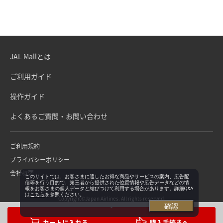
JAL Mallとは
ご利用ガイド
操作ガイド
よくあるご質問・お問い合わせ
ご利用規約
プライバシーポリシー
会社概要
このサイトでは、お客さまに適したお得な商品やサービスの案内、広告配
信等を行う目的で、第三者から提供された位置情報や広告データなどの情
報をお客さまの個人データと結びつけて利用する場合があります。詳細Q&A
は
こちら
を参照ください。
Copyright©Japan Airlines. All rights reserved.
確認
購入手続きへ