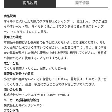
商品説明
商品情報
商品説明
マイルドに洗い上げ地肌のフケを抑えるシャンプー。 乾燥肌用。 フケが目立
ちやすいペット用。 マイルドに洗い上げてフケを抑える尿素配合シャンプ
ー。 マンダリンオレンジの香り。
使用上の注意
本製品が動物および使用者の目や口に入らないようにご注意ください。もし
入った場合は水でよくすすいでください。 本製品の使用により犬、猫に何ら
かの異常が見られた場合は使用を中止し獣医師に相談してください。 獣医師
の指示のもとに使用することをおすすめします。
成分／分量
ラウリル硫酸ナトリウム、尿素、グリセロール
保管及び取扱上の注意
小児の手の届かないところに保管してください。 開封後は、お早めに使い切
ってください。 高温、多湿になるところでは保管しないでください。
問い合わせ先
株式会社ジーアンドエイチ TEL0538ー37ー0404
メーカー名(製造販売会社)
株式会社ビルバックジャパン
ブランド名