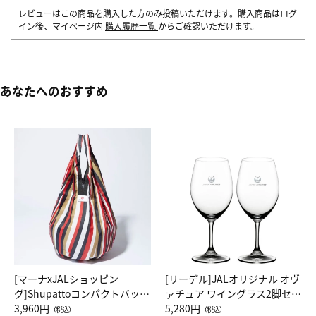
レビューはこの商品を購入した方のみ投稿いただけます。購入商品はログ
イン後、マイページ内
購入履歴一覧
からご確認いただけます。
あなたへのおすすめ
[マーナxJALショッピン
[リーデル]JALオリジナル オヴ
グ]Shupattoコンパクトバッグ
ァチュア ワイングラス2脚セッ
Drop JAL客室乗務員（LC）ス
3,960円
ト（レッドワイン）
5,280円
（税込）
（税込）