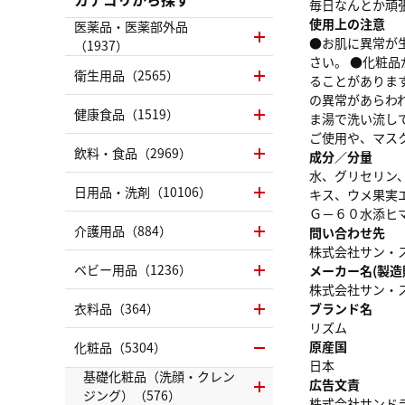
毎日なんとか頑
使用上の注意
医薬品・医薬部外品
●お肌に異常が
（1937）
さい。 ●化粧
衛生用品（2565）
ることがありま
の異常があらわ
健康食品（1519）
ま湯で洗い流し
ご使用や、マス
飲料・食品（2969）
成分／分量
水、グリセリン
日用品・洗剤（10106）
キス、ウメ果実
Ｇ－６０水添ヒ
介護用品（884）
問い合わせ先
株式会社サン・スマイ
ベビー用品（1236）
メーカー名(製造
株式会社サン・
衣料品（364）
ブランド名
リズム
原産国
化粧品（5304）
日本
基礎化粧品（洗顔・クレン
広告文責
ジング）（576）
株式会社サンドラッグ