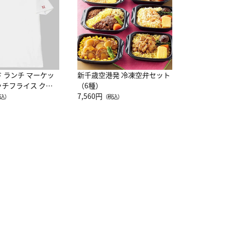
10,800円
（
ド ランチ マーケッ
新千歳空港発 冷凍空弁セット
ッチフライス クル
（6種）
注半袖Ｔシャツ
7,560円
込）
（税込）