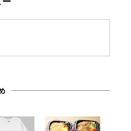
ュー
め
JAL特製
レー 200