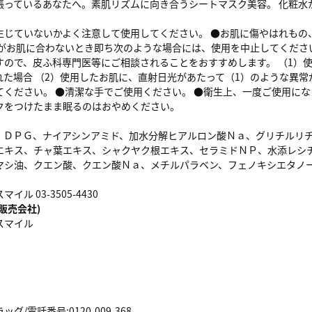
張っているあなたへ。素肌リズムに向き合うシートマスク美容。 化粧水
生じていないかよく注意して使用してください。 ●お肌に傷やはれもの
品がお肌に合わないとき即ち次のような場合には、使用を中止してくださ
すので、皮ふ科専門医等にご相談されることをおすすめします。 （1）
れた場合 （2）使用したお肌に、直射日光があたって（1）のような異
てください。 ●清潔な手でご使用ください。 ●衛生上、一度ご使用に
クをつけたまま眠るのはおやめください。
、ＤＰＧ、ナイアシンアミド、加水分解ヒアルロン酸Ｎａ、グリチルリ
エキス、チャ葉エキス、シャクヤク根エキス、セラミドＮＰ、水添レシ
マシ油、クエン酸、クエン酸Ｎａ、メチルパラベン、フェノキシエタノ
ル 03-3505-4430
販売会社)
スマイル
/電話番号:0120-009-368