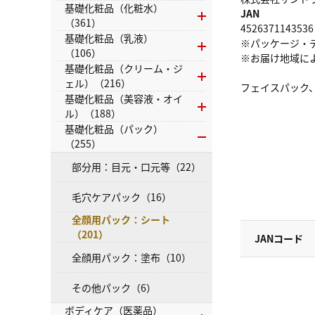
基礎化粧品（化粧水）
JAN
（361）
4526371143536
基礎化粧品（乳液）
※パッケージ・
（106）
※お届け地域に
基礎化粧品（クリーム・ジ
ェル）（216）
フェイスパック
基礎化粧品（美容液・オイ
ル）（188）
基礎化粧品（パック）
（255）
部分用：目元・口元等（22）
毛穴ケアパック（16）
全顔用パック：シート
（201）
JANコード
全顔用パック：塗布（10）
その他パック（6）
ボディケア（医薬品）