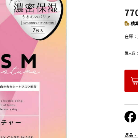
77
積算
在庫
購入数
返品・