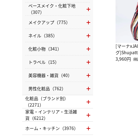
ベースメイク・化粧下地
（307）
メイクアップ（775）
ネイル（385）
[マーナxJ
化粧小物（341）
グ]Shup
グ Drop 
3,960円
（税
トラベル（15）
（LC）ス
美容機器・雑貨（40）
男性化粧品（762）
化粧品（ブランド別）
（2271）
家電・インテリア・生活雑
貨（6212）
ホーム・キッチン（3976）