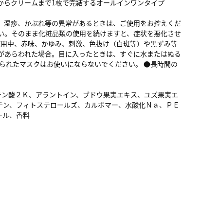
からクリームまで1枚で完結するオールインワンタイプ
、湿疹、かぶれ等の異常があるときは、ご使用をお控えくだ
い。そのまま化粧品類の使用を続けますと、症状を悪化させ
使用中、赤味、かゆみ、刺激、色抜け（白斑等）や黒ずみ等
常があらわれた場合。目に入ったときは、すぐに水またはぬる
なられたマスクはお使いにならないでください。 ●長時間の
チン酸２Ｋ、アラントイン、ブドウ果実エキス、ユズ果実エ
チン、フィトステロールズ、カルボマー、水酸化Ｎａ、ＰＥ
ール、香料