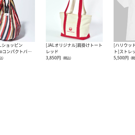
ALショッピン
[JALオリジナル]肩掛けトート
[ハリウッ
attoコンパクトバッ
レッド
ト]ストレ
JAL客室乗務員
3,850円
ーネック別
5,500円
込）
（税込）
（税
カーフ柄