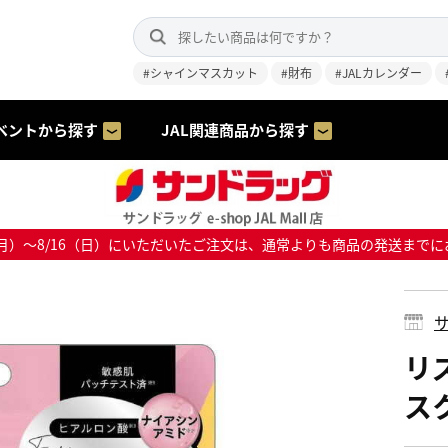
#シャインマスカット
#財布
#JALカレンダー
ベントから探す
JAL関連商品から探す
8/10（月）～8/16（日）にいただいたご注文は、通常よりも商品の発送
サ
リ
ス