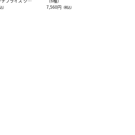
ッチフライス クル
（6種）
注半袖Ｔシャツ
7,560円
込）
（税込）