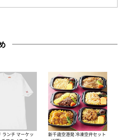
め
JAL特製
レー 200
10,800円
（
ド ランチ マーケッ
新千歳空港発 冷凍空弁セット