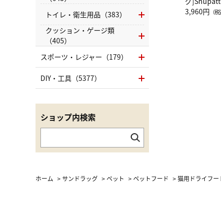
グ]Shup
グ Drop 
3,960円
（税
トイレ・衛生用品（383）
（LC）ス
クッション・ゲージ類
（405）
スポーツ・レジャー（179）
DIY・工具（5377）
ショップ内検索
ホーム
>
サンドラッグ
>
ペット
>
ペットフード
>
猫用ドライフー