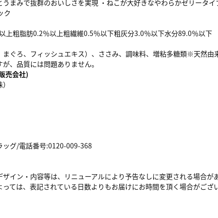
うまみで抜群のおいしさを実現 ・ねこが大好きなやわらかゼリータイプ 
ック
以上粗脂肪0.2％以上粗繊維0.5％以下粗灰分3.0％以下水分89.0％以下
、まぐろ、フィッシュエキス）、ささみ、調味料、増粘多糖類※天然由
すが、品質には問題ありません。
販売会社)
株）
/電話番号:0120-009-368
デザイン・内容等は、リニューアルにより予告なしに変更される場合が
よっては、表記されている日数よりもお届けにお時間を頂く場合がござ