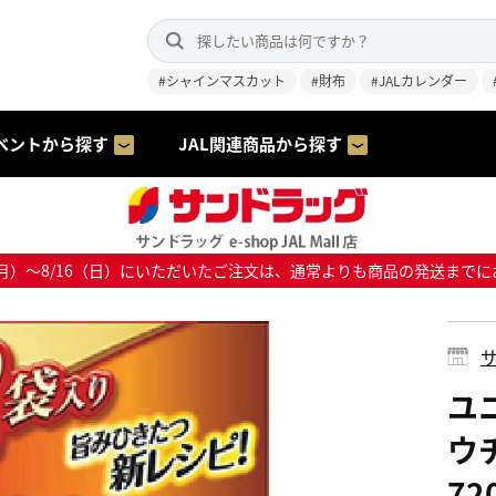
#シャインマスカット
#財布
#JALカレンダー
ベントから探す
JAL関連商品から探す
8/10（月）～8/16（日）にいただいたご注文は、通常よりも商品の発送
サ
ユ
ウ
72