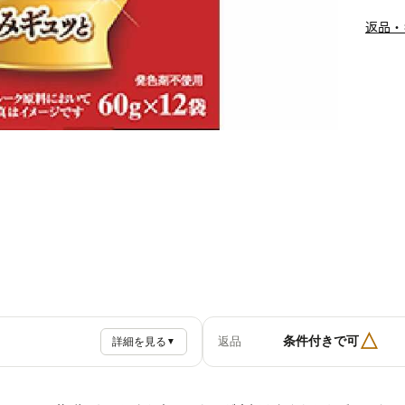
返品・
△
条件付きで可
返品
詳細を見る
▼