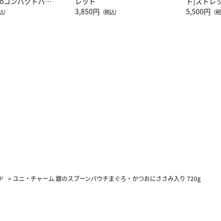
attoコンパクトバッ
レッド
ト]ストレ
JAL客室乗務員
3,850円
ーネック別
5,500円
込）
（税込）
（税
カーフ柄
ド
>
ユニ・チャーム 銀のスプーンパウチまぐろ・かつおにささみ入り 720g