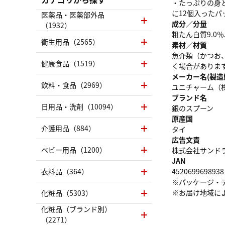
・たっぷりの身と
に12個入ったパ
医薬品・医薬部外品
成分／分量
（1932）
粗たん白質9.0％
衛生用品（2565）
素材／材質
魚介類（かつお
健康食品（1519）
く場合がありま
メーカー名(製造
飲料・食品（2969）
ユニチャーム（
ブランド名
日用品・洗剤（10094）
銀のスプーン
原産国
介護用品（884）
タイ
広告文責
ベビー用品（1200）
株式会社サンドラッグ
JAN
衣料品（364）
4520699698938
※パッケージ・
※お届け地域に
化粧品（5303）
化粧品（ブランド別）
（2271）