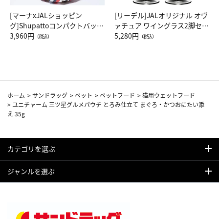
[マーナxJALショッピン
[リーデル]JALオリジナル オヴ
グ]Shupattoコンパクトバッグ
ァチュア ワイングラス2脚セッ
Drop JAL客室乗務員（LC）ス
3,960円
ト（レッドワイン）
5,280円
（税込）
（税込）
カーフ柄
ホーム
>
サンドラッグ
>
ペット
>
ペットフード
>
猫用ウェットフード
>
ユニチャーム 三ツ星グルメパウチ とろみ仕立て まぐろ・かつおにたい添
え 35g
カテゴリを選ぶ
ジャンルを選ぶ