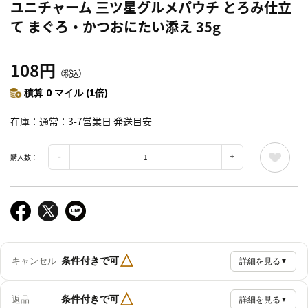
ユニチャーム 三ツ星グルメパウチ とろみ仕立
て まぐろ・かつおにたい添え 35g
108円
（税込）
積算 0 マイル (1倍)
在庫
通常：3-7営業日 発送目安
購入数：
△
条件付きで可
キャンセル
詳細を見る
▼
△
条件付きで可
返品
詳細を見る
▼