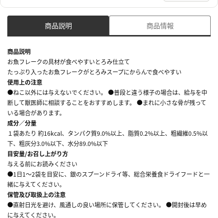
商品説明
商品情報
商品説明
お魚フレークの具材が食べやすいとろみ仕立て
たっぷり入ったお魚フレークがとろみスープにからんで食べやすい
使用上の注意
●ねこ以外には与えないでください。 ●普段と違う様子の場合は、給与を中
断して獣医師に相談することをおすすめします。 ●まれに小さな骨が残って
いる場合があります。
成分／分量
１袋あたり 約16kcal、タンパク質9.0%以上、脂質0.2%以上、粗繊維0.5%以
下、粗灰分3.0%以下、水分89.0%以下
目安量/お召し上がり方
与える前にお読みください
●1日1～2袋を目安に、銀のスプーンドライ等、総合栄養食ドライフードと一
緒に与えてください。
保管及び取扱上の注意
●直射日光を避け、風通しの良い場所に保管してください。 ●開封後は早め
に与えてください。