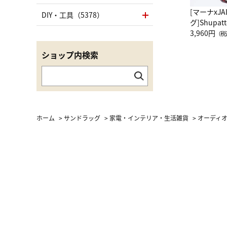
[マーナxJ
DIY・工具（5378）
グ]Shup
グ Drop 
3,960円
（税
（LC）ス
ショップ内検索
ホーム
>
サンドラッグ
>
家電・インテリア・生活雑貨
>
オーディ