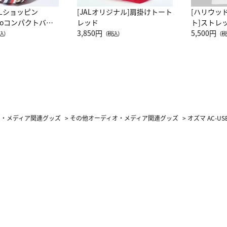
ALショッピン
[JALオリジナル]肩掛けトート
[ハリウッ
attoコンパクトバッ
レッド
ト]ストレ
JAL客室乗務員
3,850円
ーネック別
5,500円
込）
（税込）
（税
カーフ柄
オ・メディア関連グッズ
>
その他オーディオ・メディア関連グッズ
>
オズマ AC-U