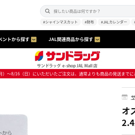
#シャインマスカット
#財布
#JALカレンダー
ベントから探す
JAL関連商品から探す
8/10（月）～8/16（日）にいただいたご注文は、通常よりも商品の発送
サ
オズ
2.