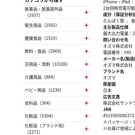
iPhone・i
2台同時充電可
医薬品・医薬部外品
成分（保証分析
（1937）
たんぱく質: 、 脂質
衛生用品（2565）
主な製品仕様
最大出力電量：2.
健康食品（1519）
問い合わせ先
オズマ株式会社
飲料・食品（2969）
電話番号：045‐5
メーカー名(製造
日用品・洗剤（10106）
オズマ株式会社
ブランド名
介護用品（884）
オズマ
原産国
ベビー用品（1236）
日本
広告文責
衣料品（364）
株式会社サンドラッグ
JAN
4519305080373
化粧品（5304）
※パッケージ・
化粧品（ブランド別）
※お届け地域に
（2271）