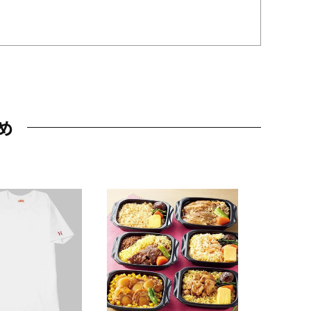
め
JAL特製
レー 200
10,800円
（