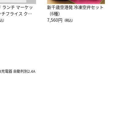
ド ランチ マーケッ
新千歳空港発 冷凍空弁セット
ッチフライス クル
（6種）
注半袖Ｔシャツ
7,560円
込）
（税込）
SB充電器 自動判別2.4A