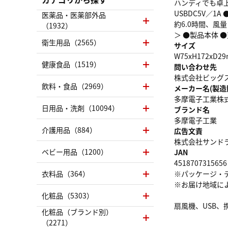
ハンディでも卓上で
USBDC5V／
医薬品・医薬部外品
約6.0時間、風量
（1932）
＞ ●製品本体 
衛生用品（2565）
サイズ
W75xH172xD2
健康食品（1519）
問い合わせ先
株式会社ビッグスター
飲料・食品（2969）
メーカー名(製造
多摩電子工業株
日用品・洗剤（10094）
ブランド名
多摩電子工業
介護用品（884）
広告文責
株式会社サンドラッグ
ベビー用品（1200）
JAN
4518707315656
衣料品（364）
※パッケージ・
※お届け地域に
化粧品（5303）
扇風機、USB、
化粧品（ブランド別）
（2271）