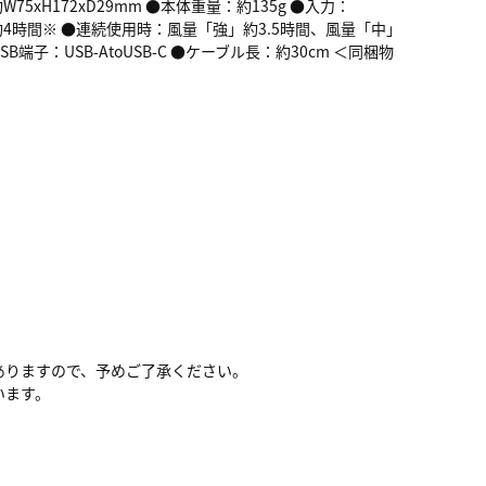
xH172xD29mm ●本体重量：約135g ●入力：
：約4時間※ ●連続使用時：風量「強」約3.5時間、風量「中」
子：USB-AtoUSB-C ●ケーブル長：約30cm ＜同梱物
ありますので、予めご了承ください。
います。