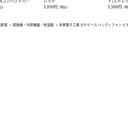
attoコンパクトバッ
レッド
ト]ストレ
JAL客室乗務員
3,850円
ーネック別
5,500円
込）
（税込）
（税
カーフ柄
調家電
>
扇風機・冷房機器・除湿器
>
多摩電子工業 ポケピース ハンディファン ピ