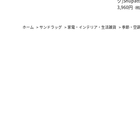
グ]Shup
グ Drop 
3,960円
（税
（LC）ス
ホーム
>
サンドラッグ
>
家電・インテリア・生活雑貨
>
季節・空