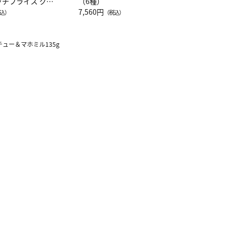
ッチフライス クル
（6種）
注半袖Ｔシャツ
7,560円
込）
（税込）
チュー＆マホミル135g