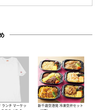
め
JAL特製
レー 200
10,800円
（
ド ランチ マーケッ
新千歳空港発 冷凍空弁セット