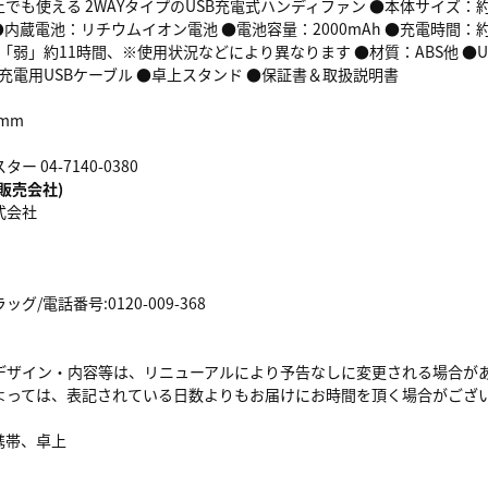
も使える 2WAYタイプのUSB充電式ハンディファン ●本体サイズ：約W75
1A ●内蔵電池：リチウムイオン電池 ●電池容量：2000mAh ●充電時間
「弱」約11時間、※使用状況などにより異なります ●材質：ABS他 ●USB端
●充電用USBケーブル ●卓上スタンド ●保証書＆取扱説明書
9mm
 04-7140-0380
販売会社)
式会社
/電話番号:0120-009-368
デザイン・内容等は、リニューアルにより予告なしに変更される場合が
よっては、表記されている日数よりもお届けにお時間を頂く場合がござ
携帯、卓上