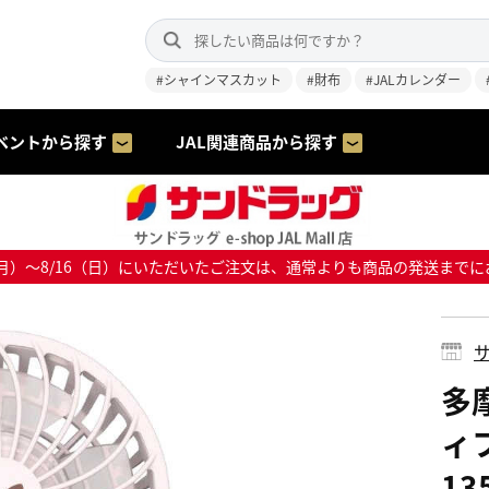
#シャインマスカット
#財布
#JALカレンダー
ベントから探す
JAL関連商品から探す
8/10（月）～8/16（日）にいただいたご注文は、通常よりも商品の発送
サ
多
ィ
13