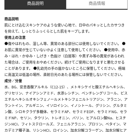
商品説明
商品情報
商品説明
肌にとけ込むスキンケアのような使い心地で、日中のパキッとしたカサつき
を抑えて、しっとりふっくらとした肌をキープします。
使用上の注意
●傷やはれもの、湿しん等、異常のある部分には使用しないでください。 ●
お肌に異常が生じていないかよく注意して使用してください。 ●使用中、赤
み・はれ・かゆみ・しげき・色抜け（白斑等）や黒ずみ等の異常があらわれ
た場合は、ご使用をおやめください。続けてご使用になりますと悪化させる
ことがあります。 ●乳幼児の手の届かないところに保管してください。極端
に高温又は低温の場所、直射日光のあたる場所には保管しないでください。
成分／分量
水、BG、安息香酸アルキル（C12-15）、メトキシケイヒ酸エチルヘキシル、
グリセリン、ナイアシンアミド、水添レシチン、ペンチレングリコール、ビス
エチルヘキシルオキシフェノールメトキシフェニルトリアジン、アラニン、ア
ラントイン、アルギニン、イソロイシン、イノシトール、グリシン、グルタミ
ン酸、シロキクラゲ多糖体、セラミドAP、セラミドEOP、セラミドNG、セラ
ミドNP、セリン、タウリン、トレオニン、バリン、ヒアルロン酸Na、ヒスチ
ジンHCI、フィトステロールズ、フェニルアラニン、プロリン、ベタイン、マ
カデミア種子油、リシンHCI、ロイシン、加水分解コラーゲン、加水分解ヒア