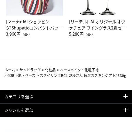
[マーナxJALショッピン
[リーデル]JALオリジナル オヴ
グ]Shupattoコンパクトバッグ
ァチュア ワイングラス2脚セッ
Drop JAL客室乗務員（LC）ス
3,960円
ト（レッドワイン）
5,280円
（税込）
（税込）
カーフ柄
ホーム
>
サンドラッグ
>
化粧品
>
ベースメイク・化粧下地
>
化粧下地・ベース
>
スタイリングBCL 乾燥さん 保湿力スキンケア下地 30g
カテゴリを選ぶ
ジャンルを選ぶ