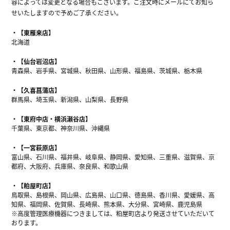
容によっては変更となる場合もございます。ご注文時にメールにてお知ら
せいたしますので予めご了承ください。
【東雁来店】
北海道
【仙台岩沼店】
青森県、岩手県、宮城県、秋田県、山形県、福島県、茨城県、栃木県
【久喜菖蒲店】
群馬県、埼玉県、新潟県、山梨県、長野県
【東府中店・横浜瀬谷店】
千葉県、東京都、神奈川県、沖縄県
【一宮萩原店】
富山県、石川県、福井県、岐阜県、静岡県、愛知県、三重県、滋賀県、京
都府、大阪府、兵庫県、奈良県、和歌山県
【粕屋町店】
鳥取県、島根県、岡山県、広島県、山口県、徳島県、香川県、愛媛県、高
知県、福岡県、佐賀県、長崎県、熊本県、大分県、宮崎県、鹿児島県
※高度管理医療機器につきましては、粕屋町店より発送させていただいて
おります。