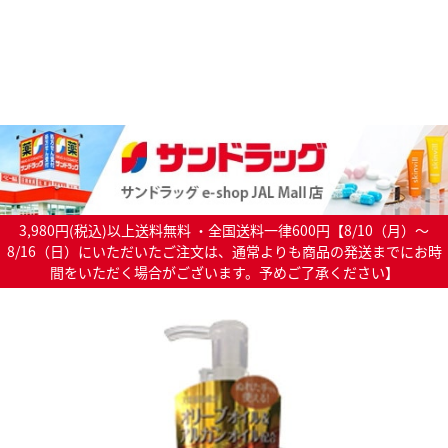
3,980円(税込)以上送料無料 ・全国送料一律600円【8/10（月）～
8/16（日）にいただいたご注文は、通常よりも商品の発送までにお時
間をいただく場合がございます。予めご了承ください】