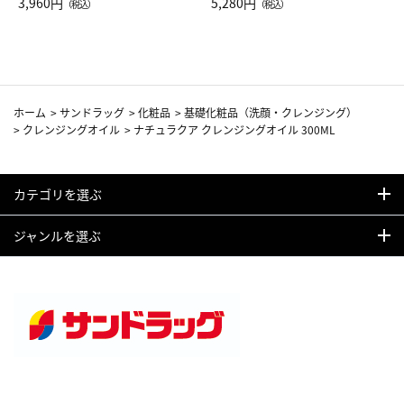
Drop JAL客室乗務員（LC）ス
3,960円
ト（レッドワイン）
5,280円
（税込）
（税込）
カーフ柄
ホーム
>
サンドラッグ
>
化粧品
>
基礎化粧品（洗顔・クレンジング）
>
クレンジングオイル
>
ナチュラクア クレンジングオイル 300ML
カテゴリを選ぶ
ジャンルを選ぶ