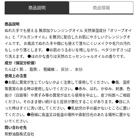
商品説明
商品情報
商品説明
ぬれた手でも使える 無添加クレンジングオイル 天然保湿成分「オリーブオイ
ル」と「アルガンオイル」を贅沢に配合したお肌にやさしいクレンジングオ
イルです。 お風呂でぬれた手や顔にも使えて落ちにくいメイクや毛穴の汚れ
もしっかり落とします。 ●お肌のうるおいを残しながら、ベタつかずさっぱ
り洗えます。 ●ほのかな香りは天然のエッセンシャルオイルの香りです。
成分（保証分析値）
たんぱく質: 、 脂質: 、 粗繊維: 、 灰分: 、 水分:
使用上の注意
●お肌に異常が生じていないかよく注意して使用してください。●傷、湿疹
等異常のある時は使用しないでください。●赤み、はれ、かゆみ、刺激、色
抜け（白斑等）や黒ずみ等の異常が出たら使用を中止し、皮フ科医へご相談
ください。そのまま使い続けると症状が悪化することがあります。●目に入
った時はすぐに洗い流してください。●乳幼児の手の届かないところに置い
てください。●極端に高温又は低温の場所や直射日光のあたる場所に置かな
いでください。
問い合わせ先
熊野油脂株式会社