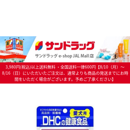
3,980円(税込)以上送料無料 ・全国送料一律600円【8/10（月）～
8/16（日）にいただいたご注文は、通常よりも商品の発送までにお時
間をいただく場合がございます。予めご了承ください】