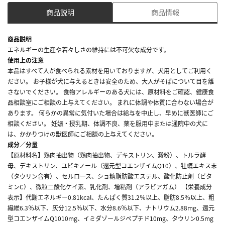
商品説明
商品情報
商品説明
エネルギーの生産や若々しさの維持には不可欠な成分です。
使用上の注意
本品はすべて人が食べられる素材を用いておりますが、犬用としてご利用く
ださい。 お子様が犬に与えるときは安全のため、大人がそばについて目を離
さないでください。 食物アレルギーのある犬には、原材料をご確認、健康食
品相談室にご相談の上与えてください。 まれに体調や体質に合わない場合が
あります。 何らかの異常に気付いた場合は給与を中止し、早めに獣医師にご
相談ください。 妊娠・授乳期、体調不良、薬を服用中または通院中の犬に
は、かかりつけの獣医師にご相談の上与えてください。
成分／分量
【原材料名】鶏肉抽出物（鶏肉抽出物、デキストリン、澱粉）、トルラ酵
母、デキストリン、ユビキノール（還元型コエンザイムQ10）、牡蠣エキス末
（タウリン含有）、セルロース、ショ糖脂肪酸エステル、酸化防止剤（ビタ
ミンC）、微粒二酸化ケイ素、乳化剤、増粘剤（アラビアガム） 【栄養成分
表示】代謝エネルギー0.81kcal、たんぱく質31.2％以上、脂肪8.5％以上、粗
繊維6.3％以下、灰分12.5％以下、水分8.6％以下、ナトリウム2.88mg、還元
型コエンザイムQ1010mg、イミダゾールジぺプチド10mg、タウリン0.5mg