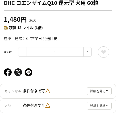
DHC コエンザイムQ10 還元型 犬用 60粒
1,480円
（税込）
積算 13 マイル (1倍)
在庫
通常：3-7営業日 発送目安
購入数：
△
条件付きで可
キャンセル
詳細を見る
▼
△
条件付きで可
返品
詳細を見る
▼