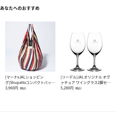
あなたへのおすすめ
[マーナxJALショッピン
[リーデル]JALオリジナル オヴ
グ]Shupattoコンパクトバッグ
ァチュア ワイングラス2脚セッ
Drop JAL客室乗務員（LC）ス
3,960円
ト（レッドワイン）
5,280円
（税込）
（税込）
カーフ柄