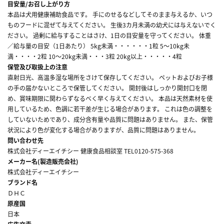
目安量/お召し上がり方
本品は犬用健康補助食品です。 手にのせるなどしてそのまま与えるか、いつ
ものフードに混ぜて与えてください。 生後3カ月未満の幼犬には与えないでく
ださい。 過剰に給与することはさけ、1日の目安量を守ってください。 体重
／給与量の目安（1日あたり） 5kg未満・・・・・・1粒 5～10kg未
満・・・・2粒 10～20kg未満・・・3粒 20kg以上・・・・・4粒
保管及び取扱上の注意
直射日光、高温多湿な場所をさけて保存してください。 ペットおよびお子様
の手の届かないところで保管してください。 開封後はしっかり開封口を閉
め、賞味期限に関わらずなるべく早く与えてください。 本品は天然素材を使
用しているため、色調に若干差が生じる場合があります。 これは色の調整を
していないためであり、成分含有量や品質に問題はありません。 また、保管
状況により色が変化する場合がありますが、品質に問題はありません。
問い合わせ先
株式会社ディーエイチシー 健康食品相談室 TEL0120-575-368
メーカー名(製造販売会社)
株式会社ディーエイチシー
ブランド名
ＤＨＣ
原産国
日本