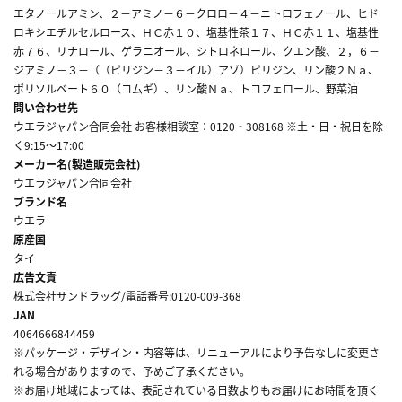
エタノールアミン、２－アミノ－６－クロロ－４－ニトロフェノール、ヒド
ロキシエチルセルロース、ＨＣ赤１０、塩基性茶１７、ＨＣ赤１１、塩基性
赤７６、リナロール、ゲラニオール、シトロネロール、クエン酸、２，６－
ジアミノ－３－（（ピリジン－３－イル）アゾ）ピリジン、リン酸２Ｎａ、
ポリソルベート６０（コムギ）、リン酸Ｎａ、トコフェロール、野菜油
問い合わせ先
ウエラジャパン合同会社 お客様相談室：0120‐308168 ※土・日・祝日を除
く9:15～17:00
メーカー名(製造販売会社)
ウエラジャパン合同会社
ブランド名
ウエラ
原産国
タイ
広告文責
株式会社サンドラッグ/電話番号:0120-009-368
JAN
4064666844459
※パッケージ・デザイン・内容等は、リニューアルにより予告なしに変更さ
れる場合がありますので、予めご了承ください。
※お届け地域によっては、表記されている日数よりもお届けにお時間を頂く