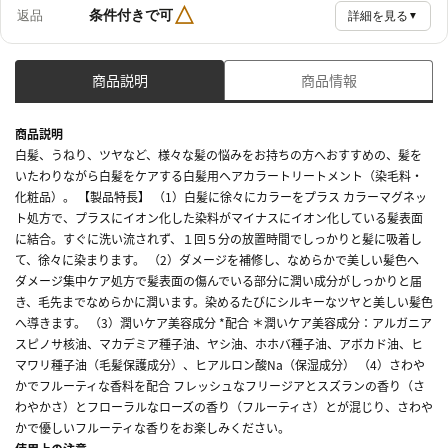
△
条件付きで可
返品
詳細を見る
▼
商品説明
商品情報
商品説明
白髪、うねり、ツヤなど、様々な髪の悩みをお持ちの方へおすすめの、髪を
いたわりながら白髪をケアする白髪用ヘアカラートリートメント（染毛料・
化粧品）。 【製品特長】 （1）白髪に徐々にカラーをプラス カラーマグネッ
ト処方で、プラスにイオン化した染料がマイナスにイオン化している髪表面
に結合。すぐに洗い流されず、１回５分の放置時間でしっかりと髪に吸着し
て、徐々に染まります。 （2）ダメージを補修し、なめらかで美しい髪色へ
ダメージ集中ケア処方で髪表面の傷んでいる部分に潤い成分がしっかりと届
き、毛先までなめらかに潤います。染めるたびにシルキーなツヤと美しい髪色
へ導きます。 （3）潤いケア美容成分 *配合 ＊潤いケア美容成分：アルガニア
スピノサ核油、マカデミア種子油、ヤシ油、ホホバ種子油、アボカド油、ヒ
マワリ種子油（毛髪保護成分）、ヒアルロン酸Na（保湿成分） （4）さわや
かでフルーティな香料を配合 フレッシュなフリージアとスズランの香り（さ
わやかさ）とフローラルなローズの香り（フルーティさ）とが混じり、さわや
かで優しいフルーティな香りをお楽しみください。