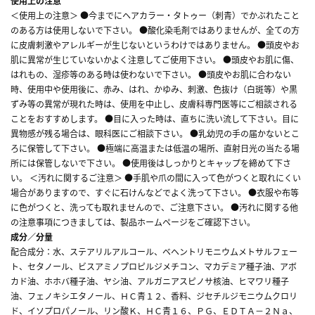
使用上の注意
＜使用上の注意＞ ●今までにヘアカラー・タトゥー（刺青）でかぶれたこと
のある方は使用しないで下さい。 ●酸化染毛剤ではありませんが、全ての方
に皮膚刺激やアレルギーが生じないというわけではありません。 ●頭皮やお
肌に異常が生じていないかよく注意してご使用下さい。 ●頭皮やお肌に傷、
はれもの、湿疹等のある時は使わないで下さい。 ●頭皮やお肌に合わない
時、使用中や使用後に、赤み、はれ、かゆみ、刺激、色抜け（白斑等）や黒
ずみ等の異常が現れた時は、使用を中止し、皮膚科専門医等にご相談される
ことをおすすめします。 ●目に入った時は、直ちに洗い流して下さい。目に
異物感が残る場合は、眼科医にご相談下さい。 ●乳幼児の手の届かないとこ
ろに保管して下さい。 ●極端に高温または低温の場所、直射日光の当たる場
所には保管しないで下さい。 ●使用後はしっかりとキャップを締めて下さ
い。 ＜汚れに関するご注意＞ ●手肌や爪の間に入って色がつくと取れにくい
場合がありますので、すぐに石けんなどでよく洗って下さい。 ●衣服や布等
に色がつくと、洗っても取れませんので、ご注意下さい。 ●汚れに関する他
の注意事項につきましては、製品ホームページをご確認下さい。
成分／分量
配合成分：水、ステアリルアルコール、ベヘントリモニウムメトサルフェー
ト、セタノール、ビスアミノプロピルジメチコン、マカデミア種子油、アボ
カド油、ホホバ種子油、ヤシ油、アルガニアスピノサ核油、ヒマワリ種子
油、フェノキシエタノール、ＨＣ青１２、香料、ジセチルジモニウムクロリ
ド、イソプロパノール、リン酸Ｋ、ＨＣ青１６、ＰＧ、ＥＤＴＡ－２Ｎａ、