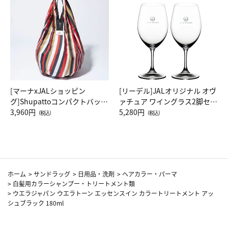
[マーナxJALショッピン
[リーデル]JALオリジナル オヴ
グ]Shupattoコンパクトバッグ
ァチュア ワイングラス2脚セッ
Drop JAL客室乗務員（LC）ス
3,960円
ト（レッドワイン）
5,280円
（税込）
（税込）
カーフ柄
ホーム
>
サンドラッグ
>
日用品・洗剤
>
ヘアカラー・パーマ
>
白髪用カラーシャンプー・トリートメント類
>
ウエラジャパン ウエラトーン エッセンスイン カラートリートメント アッ
シュブラック 180ml