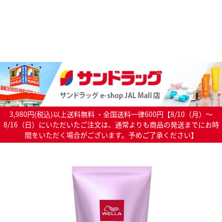
3,980円(税込)以上送料無料 ・全国送料一律600円【8/10（月）～
8/16（日）にいただいたご注文は、通常よりも商品の発送までにお時
間をいただく場合がございます。予めご了承ください】