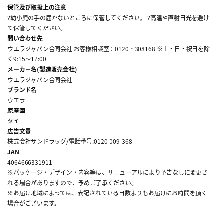
保管及び取扱上の注意
?幼小児の手の届かないところに保管してください。 ?高温や直射日光を避け
て保管してください。
問い合わせ先
ウエラジャパン合同会社 お客様相談室：0120‐308168 ※土・日・祝日を除
く9:15～17:00
メーカー名(製造販売会社)
ウエラジャパン合同会社
ブランド名
ウエラ
原産国
タイ
広告文責
株式会社サンドラッグ/電話番号:0120-009-368
JAN
4064666331911
※パッケージ・デザイン・内容等は、リニューアルにより予告なしに変更さ
れる場合がありますので、予めご了承ください。
※お届け地域によっては、表記されている日数よりもお届けにお時間を頂く
場合がございます。