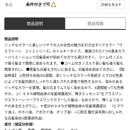
△
条件付きで可
返品
詳細を見る
▼
商品説明
商品情報
商品説明
リッチなカラーと美しいツヤで大人の女性の魅力を引き出すヘアカラー「ウ
エラトーン ２＋１シリーズ」のミルキータイプ。 厳選された7つの基本カラ
ーバリエーションで白髪染めが初めての方でも選びやすく、コーム付ノズル
で後ろ髪まで簡単に染められます。 ●コーム付きノズルで長い髪も後ろ髪も
簡単きれい。 ●黒髪も白髪もきれいに染まる。白髪染め初めての方に。 【製
品特長】 1)色持ち余裕の6週間。深くリッチなカラーが長続き ミクロの色素
によって毛髪内部がしっかりと満たされた状態で発色するから、深みのある
リッチなカラーを実現。髪の芯までムラなく染めるので、6週間経っても色鮮
やか。 ２）９９％植物由来の毛髪保護成分、輝きエッセンス*をプラスワン
ウエラトーン ツープラスワンでカラーした髪は、なめらかで、輝くようなツ
ヤのある仕上がりに。 ＊成分の９９％が植物由来の毛髪保護成分 （ヒマワ
リ油-1、ホホバ油、アボカド油、オリブ油） <三剤式 酸化染毛剤>(おしゃれ
な白髪染め)(医薬部外品)
成分（保証分析値）