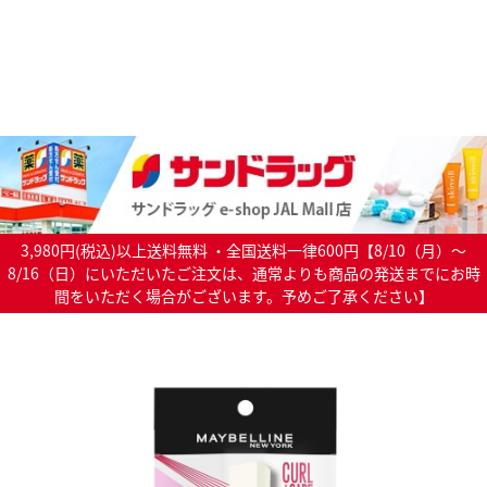
3,980円(税込)以上送料無料 ・全国送料一律600円【8/10（月）～
8/16（日）にいただいたご注文は、通常よりも商品の発送までにお時
間をいただく場合がございます。予めご了承ください】