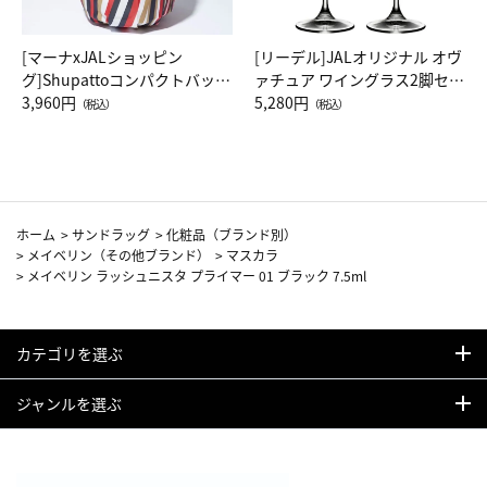
[マーナxJALショッピン
[リーデル]JALオリジナル オヴ
グ]Shupattoコンパクトバッグ
ァチュア ワイングラス2脚セッ
Drop JAL客室乗務員（LC）ス
3,960円
ト（レッドワイン）
5,280円
（税込）
（税込）
カーフ柄
ホーム
>
サンドラッグ
>
化粧品（ブランド別）
>
メイベリン（その他ブランド）
>
マスカラ
>
メイベリン ラッシュニスタ プライマー 01 ブラック 7.5ml
カテゴリを選ぶ
ジャンルを選ぶ