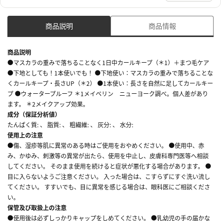
商品説明
商品情報
商品説明
●マスカラの重みで落ちることなく1日中カールキープ（＊1）＋まつ毛ケア
●下地としても！1本使いでも！ ●下地使い：マスカラの重みで落ちることな
くカールキープ・長さUP（＊2） ●1本使い：長さを自然に足してカールキー
プ ●ウォータープルーフ ＊1メイベリン ニューヨーク調べ。個人差があり
ます。 ＊2メイクアップ効果。
成分（保証分析値）
たんぱく質: 、 脂質: 、 粗繊維: 、 灰分: 、 水分:
使用上の注意
●傷、湿疹等肌に異常のある時はご使用をおやめください。 ●使用中、赤
み、かゆみ、刺激等の異常が出たら、使用を中止し、皮膚科専門医等へ相談
してください。 そのまま使用を続けると症状が悪化する場合があります。 ●
目に入らないようご注意ください。 入った場合は、こすらずにすぐ洗い流し
てください。 すすいでも、目に異常を感じる場合は、眼科医にご相談くださ
い。
保管及び取扱上の注意
●使用後は必ずしっかりキャップをしめてください。 ●乳幼児の手の届かな