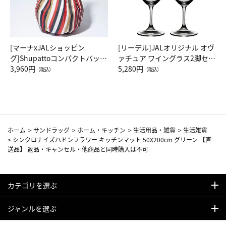
[マーナxJALショッピン
[リーデル]JALオリジナル オヴ
グ]Shupattoコンパクトバッグ
ァチュア ワイングラス2脚セッ
Drop JAL客室乗務員（LC）ス
3,960円
ト（レッドワイン）
5,280円
（税込）
（税込）
カーフ柄
ホーム
>
サンドラッグ
>
ホーム・キッチン
>
生活用品・雑貨
>
生活雑貨
>
シンクロナイズハドンフラワー キッチンマット 50X200cm グリーン 【直
送品】 返品・キャンセル・他商品と同時購入は不可
カテゴリを選ぶ
ジャンルを選ぶ