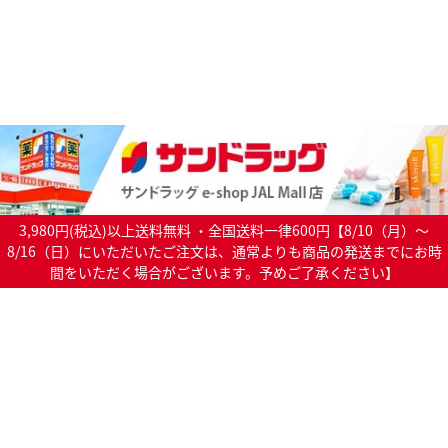
3,980円(税込)以上送料無料 ・全国送料一律600円【8/10（月）～
8/16（日）にいただいたご注文は、通常よりも商品の発送までにお時
間をいただく場合がございます。予めご了承ください】