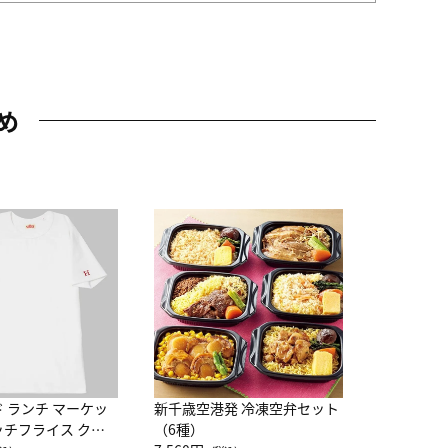
め
JAL特製
レー 200
10,800円
（
ド ランチ マーケッ
新千歳空港発 冷凍空弁セット
ッチフライス クル
（6種）