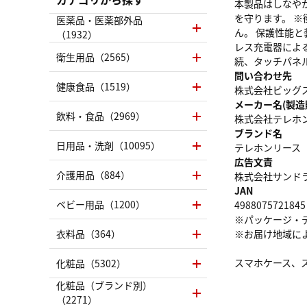
本製品はしなや
を守ります。 
医薬品・医薬部外品
ん。 保護性能と
（1932）
レス充電器によ
衛生用品（2565）
続、タッチパネ
問い合わせ先
健康食品（1519）
株式会社ビッグスタ
メーカー名(製造
飲料・食品（2969）
株式会社テレホ
ブランド名
日用品・洗剤（10095）
テレホンリース
広告文責
介護用品（884）
株式会社サンドラッグ
JAN
ベビー用品（1200）
4988075721845
※パッケージ・
衣料品（364）
※お届け地域に
スマホケース、
化粧品（5302）
化粧品（ブランド別）
（2271）