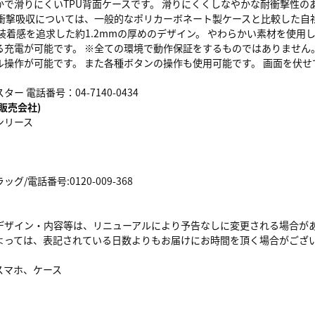
かで滑りにくいTPU背面ケースです。 滑りにくくしなやかな耐衝撃性の
※衝撃吸収については、一般的なポリカーボネート製ケースと比較した自
装着感を追求した約1.2mmの厚めのデザイン。 やわらかい素材を使用
る充電が可能です。 ※全ての環境で動作保証をするものではありません
ル操作が可能です。 また各種ボタンの操作も使用可能です。 画面を伏
ー 電話番号：04-7140-0434
販売会社)
ンリース
/電話番号:0120-009-368
デザイン・内容等は、リニューアルにより予告なしに変更される場合が
よっては、表記されている日数よりもお届けにお時間を頂く場合がござ
スマホ、ケース