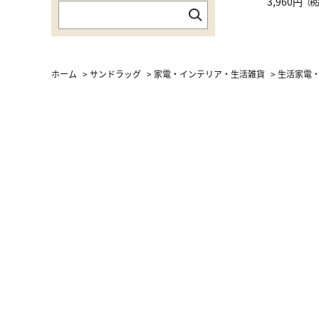
グ Drop 
3,960円
（税
（LC）ス
ホーム
>
サンドラッグ
>
家電・インテリア・生活雑貨
>
生活家電