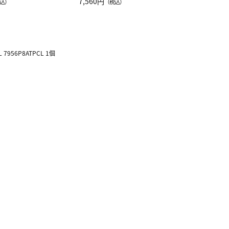
注半袖Ｔシャツ
7,560円
込）
（税込）
 7956P8ATPCL 1個