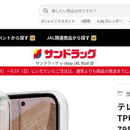
#シャインマスカット
#財布
#JALカレンダー
ベントから探す
JAL関連商品から探す
8/10（月）～8/16（日）にいただいたご注文は、通常よりも商品の発送
サ
テレ
TP
79