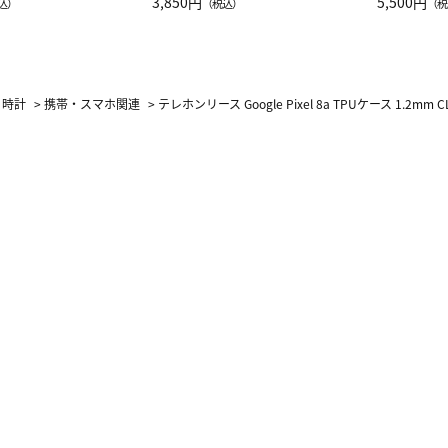
JAL客室乗務員
3,850円
ーネック別
5,500円
込）
（税込）
（税
カーフ柄
・時計
>
携帯・スマホ関連
>
テレホンリース Google Pixel 8a TPUケース 1.2mm CL