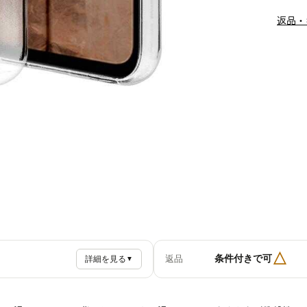
返品・
△
条件付きで可
返品
詳細を見る
▼