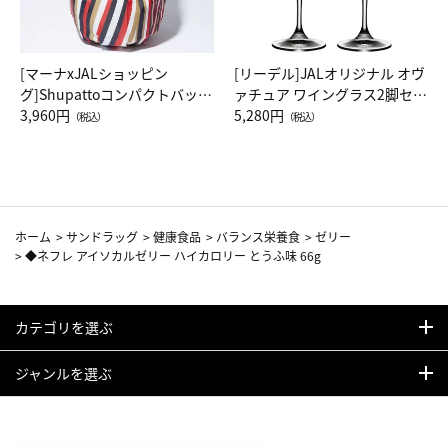
[マーナxJALショッピン
[リーデル]JALオリジナル オヴ
グ]Shupattoコンパクトバッグ
ァチュア ワイングラス2脚セッ
Drop JAL客室乗務員（LC）ス
3,960円
ト（レッドワイン）
5,280円
（税込）
（税込）
カーフ柄
ホーム
>
サンドラッグ
>
健康食品
>
バランス栄養食
>
ゼリー
>
◆ネフレ アイソカルゼリー ハイカロリー とうふ味 66g
カテゴリを選ぶ
ジャンルを選ぶ