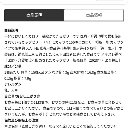
商品説明
商品情報
商品説明
手軽においしくカロリー補給ができるゼリーです 医療・介護現場で最も使用
されているカップゼリー（※） 1カップで150キロカロリー摂取可能 カップタ
イプで衛生的 えん下困難者用食品許可基準II表示許可を取得 ［許可表示］ 本
製品は、誤嚥防止を目的としたえん下困難者に適した食品です ※ネスレ調べ
［医療・介護現場へ販売されたカップゼリー販売数量（2028年）より算出］
成分／分量
1個あたり 熱量：150kcal タンパク質：3g 炭水化物：16.8g 食塩相当量：
0.15g 脂質：7.9g
アレルゲン
乳、大豆
目安量/お召し上がり方
お食事毎に1個ずつ1日3個や、おやつの時に1個など、お食事の量に合わせて
お召し上がりください。 食品ですので、1日何個まで食べて良いとの指定はご
ざいませんが、お食事が十分とれない時などの捕食としてお考え下さい。
保管及び取扱上の注意
室温保存（直射日光を避け、なるべく涼しいところで保管してください）